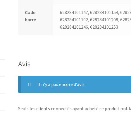
Code
628284101147, 628284101154, 6282
barre
628284101192, 628284101208, 6282
628284101246, 628284101253
Avis
Il n’y a pas encore d’avis.
Seuls les clients connectés ayant acheté ce produit ont la 