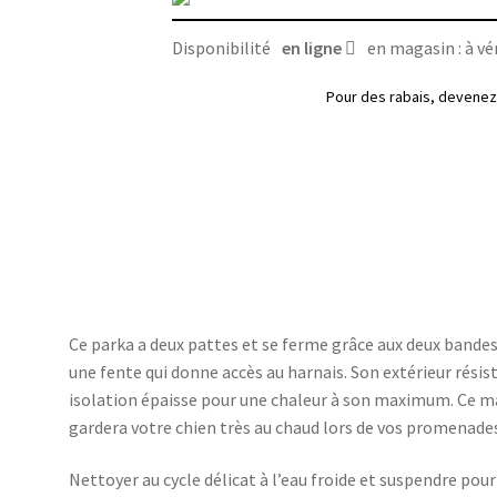
rouge
et
Disponibilité
en ligne
en magasin : à vér
noir,
True
Pour des rabais, deven
North
Canada
Pooch
Ce parka a deux pattes et se ferme grâce aux deux bandes d
une fente qui donne accès au harnais. Son extérieur résist
isolation épaisse pour une chaleur à son maximum. Ce m
gardera votre chien très au chaud lors de vos promenades
Nettoyer au cycle délicat à l’eau froide et suspendre pour