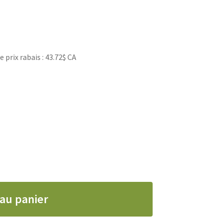
rix rabais : 43.72$ CA
 au panier