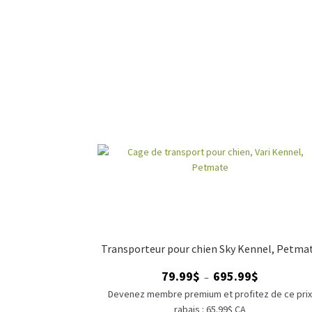
Transporteur pour chien Sky Kennel, Petma
Plage
79.99
$
695.99
$
–
de
Devenez membre premium et profitez de ce pri
prix :
rabais : 65.99$ CA