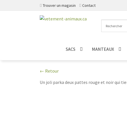
Trouver un magasin
Contact
Aller
Aller
à
au
la
contenu
navigation
SACS
MANTEAUX
← Retour
Un joli parka deux pattes rouge et noir qui ti