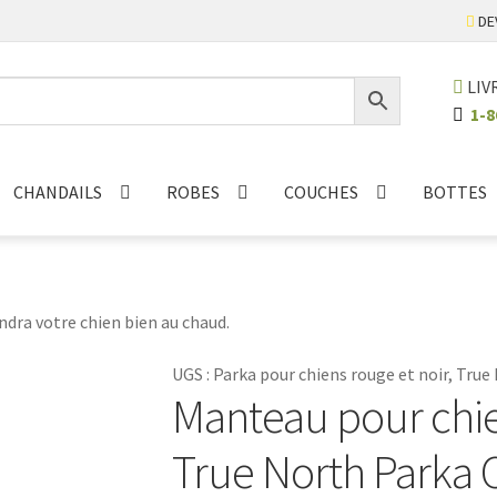
DE
LIV
1-8
CHANDAILS
ROBES
COUCHES
BOTTES
endra votre chien bien au chaud.
UGS :
Parka pour chiens rouge et noir, Tru
Manteau pour chien
True North Parka