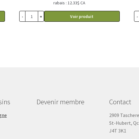
rabais : 12.33$ CA
-
+
-
Voir produit
sins
Devenir membre
Contact
gne
2909 Tascher
St-Hubert, Qc
J4T 3K1