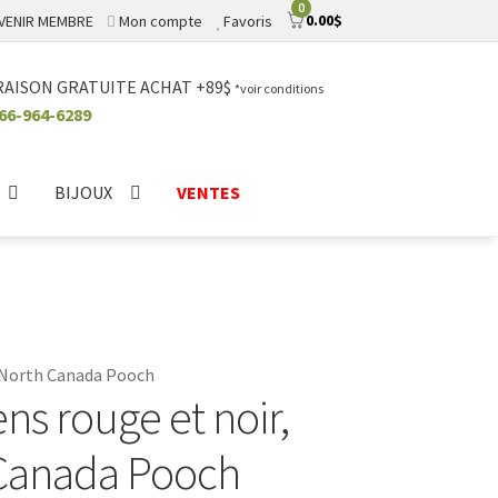
0
0.00
$
VENIR MEMBRE
Mon compte
Favoris
RAISON GRATUITE ACHAT +89$
*voir conditions
66-964-6289
BIJOUX
VENTES
e North Canada Pooch
s rouge et noir,
 Canada Pooch