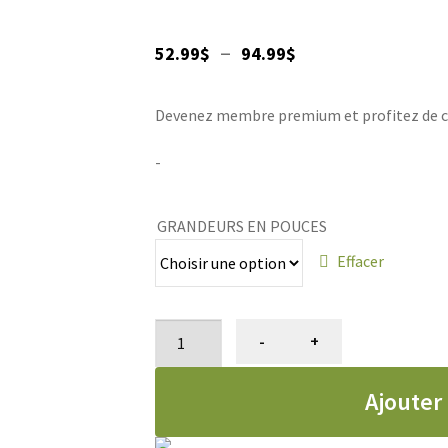
Plage
–
52.99
$
94.99
$
de
Devenez membre premium et profitez de ce p
prix :
52.99$
-
à
GRANDEURS EN POUCES
94.99$
Effacer
quantité
-
+
de
Parka
Ajouter
pour
chiens