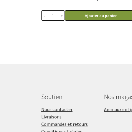
79.99$
à
-
+
Ajouter au panier
695.99$
Soutien
Nos maga
Nous contacter
Animaux en li
Livraisons
Commandes et retours
Conditions et règles