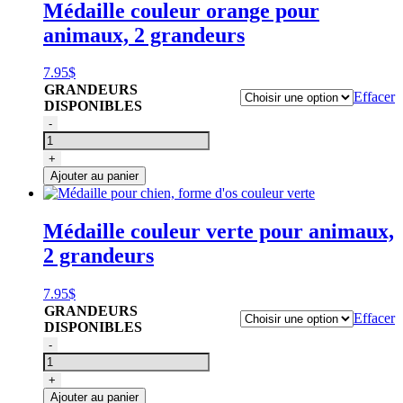
Médaille couleur orange pour
couleur
animaux, 2 grandeurs
rouge
7.95
$
GRANDEURS
Effacer
DISPONIBLES
quantité
-
de
Médaille
+
pour
Ajouter au panier
chien,
forme
d'os
Médaille couleur verte pour animaux,
couleur
2 grandeurs
orange
7.95
$
GRANDEURS
Effacer
DISPONIBLES
quantité
-
de
Médaille
+
pour
Ajouter au panier