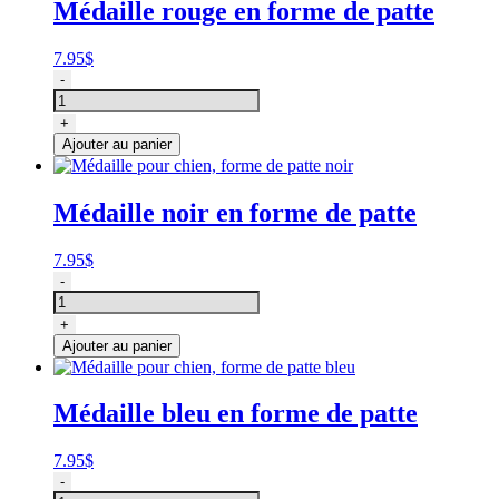
Médaille rouge en forme de patte
doré
avec
bijou
7.95
$
quantité
-
de
Médaille
+
pour
Ajouter au panier
chien,
forme
de
Médaille noir en forme de patte
patte
rouge
7.95
$
quantité
-
de
Médaille
+
pour
Ajouter au panier
chien,
forme
de
Médaille bleu en forme de patte
patte
noir
7.95
$
quantité
-