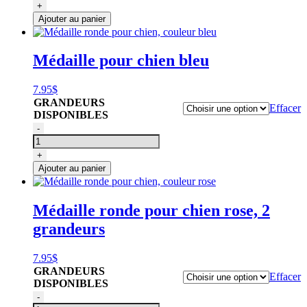
Médaille
+
ronde
Ajouter au panier
pour
chien,
couleur
Médaille pour chien bleu
rose
doré
7.95
$
GRANDEURS
Effacer
DISPONIBLES
quantité
-
de
Médaille
+
ronde
Ajouter au panier
pour
chien,
couleur
Médaille ronde pour chien rose, 2
bleu
grandeurs
7.95
$
GRANDEURS
Effacer
DISPONIBLES
quantité
-