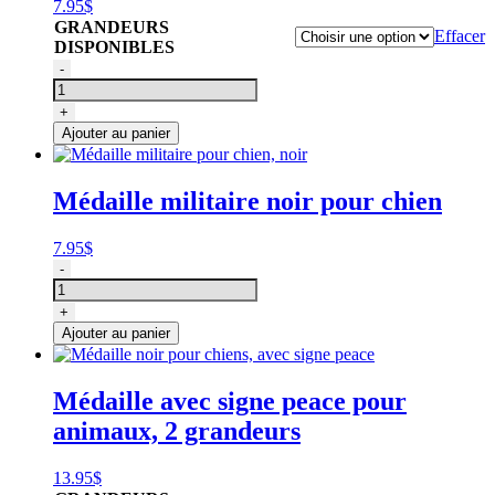
7.95
$
GRANDEURS
Effacer
DISPONIBLES
quantité
-
de
Médaille
+
ronde
Ajouter au panier
pour
chien,
couleur
Médaille militaire noir pour chien
or
7.95
$
quantité
-
de
Médaille
+
militaire
Ajouter au panier
pour
chien,
noir
Médaille avec signe peace pour
animaux, 2 grandeurs
13.95
$