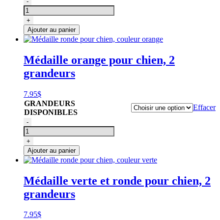
quantité
-
de
Médaille
+
ronde
Ajouter au panier
pour
chien,
couleur
Médaille orange pour chien, 2
rouge
grandeurs
7.95
$
GRANDEURS
Effacer
DISPONIBLES
quantité
-
de
Médaille
+
ronde
Ajouter au panier
pour
chien,
couleur
Médaille verte et ronde pour chien, 2
orange
grandeurs
7.95
$