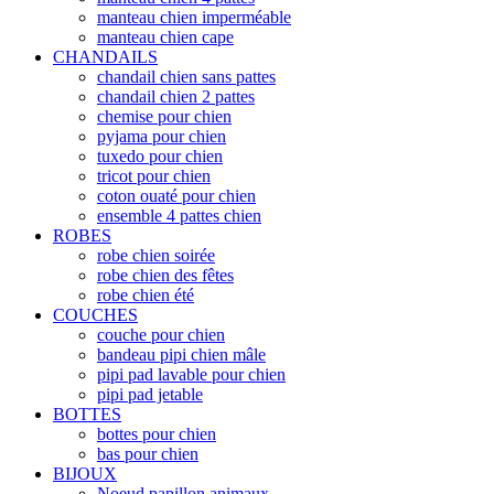
manteau chien imperméable
manteau chien cape
CHANDAILS
chandail chien sans pattes
chandail chien 2 pattes
chemise pour chien
pyjama pour chien
tuxedo pour chien
tricot pour chien
coton ouaté pour chien
ensemble 4 pattes chien
ROBES
robe chien soirée
robe chien des fêtes
robe chien été
COUCHES
couche pour chien
bandeau pipi chien mâle
pipi pad lavable pour chien
pipi pad jetable
BOTTES
bottes pour chien
bas pour chien
BIJOUX
Noeud papillon animaux