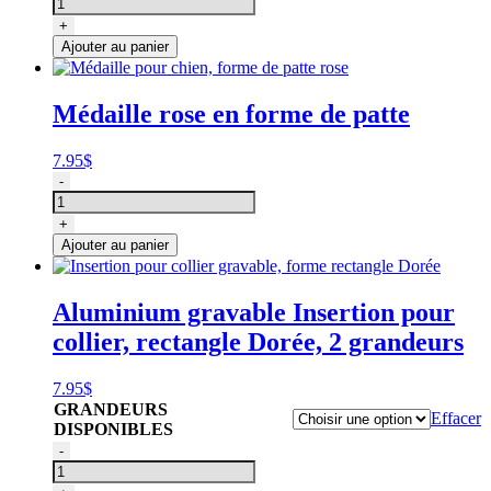
de
Médaille
+
pour
Ajouter au panier
chien,
forme
de
Médaille rose en forme de patte
patte
bleu
7.95
$
quantité
-
de
Médaille
+
pour
Ajouter au panier
chien,
forme
de
Aluminium gravable Insertion pour
patte
collier, rectangle Dorée, 2 grandeurs
rose
7.95
$
GRANDEURS
Effacer
DISPONIBLES
quantité
-
de
Insertion