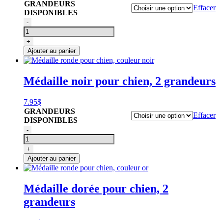
GRANDEURS
Effacer
DISPONIBLES
quantité
-
de
Médaille
+
ronde
Ajouter au panier
pour
chien,
couleur
Médaille noir pour chien, 2 grandeurs
verte
7.95
$
GRANDEURS
Effacer
DISPONIBLES
quantité
-
de
Médaille
+
ronde
Ajouter au panier
pour
chien,
couleur
Médaille dorée pour chien, 2
noir
grandeurs