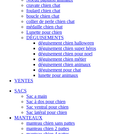
cravate chien chat
foulard chien chat
boucle chien chat
collier de perle chien chat
médaille chien chat
Lunette pour chien
DÉGUISEMENTS
déguisement chien halloween
déguisement chien super héros
déguisement chien pour noel
déguisement chien métier
déguisement chien animaux
déguisement pour chat
lunette pour animaux
VENTES
SACS
Sac a main
Sac à dos pour chien
Sac ventral pour chien
Sac latéral pour chien
MANTEAUX
manteau chien sans pattes
manteau chien 2 pattes
manteau chien 4 pattes