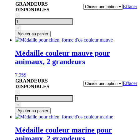
GRANDEURS
Effacer
DISPONIBLES
quantité
-
de
Médaille
+
pour
Ajouter au panier
chien,
forme
d'os
Médaille couleur mauve pour
couleur
animaux, 2 grandeurs
bleu
7.95
$
GRANDEURS
Effacer
DISPONIBLES
quantité
-
de
Médaille
+
pour
Ajouter au panier
chien,
forme
d'os
Médaille couleur marine pour
couleur
animaux, 2 grandeurs
mauve