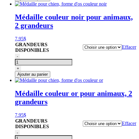
chien,
forme
d'os
Médaille couleur noir pour animaux,
couleur
2 grandeurs
verte
7.95
$
GRANDEURS
Effacer
DISPONIBLES
quantité
-
de
Médaille
+
pour
Ajouter au panier
chien,
forme
d'os
Médaille couleur or pour animaux, 2
couleur
grandeurs
noir
7.95
$
GRANDEURS
Effacer
DISPONIBLES
quantité
-
de