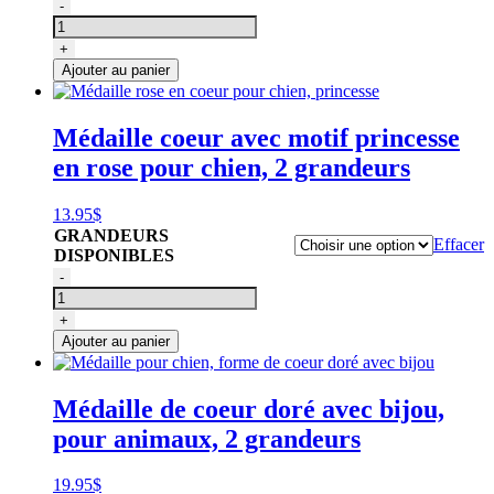
quantité
-
de
Médaille
+
orange
Ajouter au panier
en
coeur
pour
Médaille coeur avec motif princesse
chien,
en rose pour chien, 2 grandeurs
avec
étoiles
13.95
$
GRANDEURS
Effacer
DISPONIBLES
quantité
-
de
Médaille
+
rose
Ajouter au panier
en
coeur
pour
Médaille de coeur doré avec bijou,
chien,
pour animaux, 2 grandeurs
princesse
19.95
$