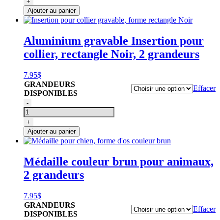
+
pour
Ajouter au panier
collier
gravable,
forme
Aluminium gravable Insertion pour
rectangle
collier, rectangle Noir, 2 grandeurs
Dorée
7.95
$
GRANDEURS
Effacer
DISPONIBLES
quantité
-
de
Insertion
+
pour
Ajouter au panier
collier
gravable,
forme
Médaille couleur brun pour animaux,
rectangle
2 grandeurs
Noir
7.95
$
GRANDEURS
Effacer
DISPONIBLES