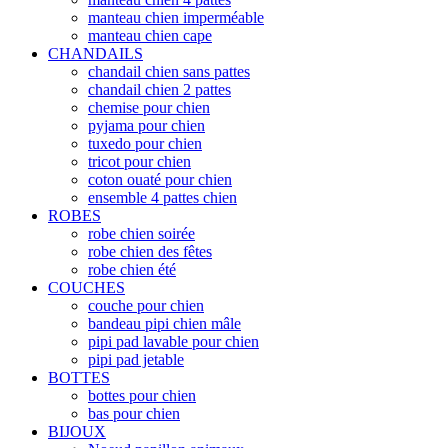
manteau chien imperméable
manteau chien cape
CHANDAILS
chandail chien sans pattes
chandail chien 2 pattes
chemise pour chien
pyjama pour chien
tuxedo pour chien
tricot pour chien
coton ouaté pour chien
ensemble 4 pattes chien
ROBES
robe chien soirée
robe chien des fêtes
robe chien été
COUCHES
couche pour chien
bandeau pipi chien mâle
pipi pad lavable pour chien
pipi pad jetable
BOTTES
bottes pour chien
bas pour chien
BIJOUX