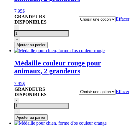
7.95
$
GRANDEURS
Effacer
DISPONIBLES
quantité
-
de
Médaille
+
pour
Ajouter au panier
chien,
forme
d'os
Médaille couleur rouge pour
couleur
animaux, 2 grandeurs
marine
7.95
$
GRANDEURS
Effacer
DISPONIBLES
quantité
-
de
Médaille
+
pour
Ajouter au panier
chien,
forme
d'os