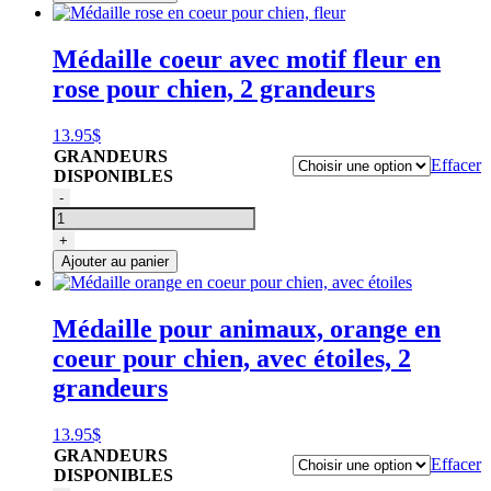
pour
chien,
couleur
Médaille coeur avec motif fleur en
noir,
rose pour chien, 2 grandeurs
tête
de
mort
13.95
$
GRANDEURS
Effacer
DISPONIBLES
quantité
-
de
Médaille
+
rose
Ajouter au panier
en
coeur
pour
Médaille pour animaux, orange en
chien,
coeur pour chien, avec étoiles, 2
fleur
grandeurs
13.95
$
GRANDEURS
Effacer
DISPONIBLES