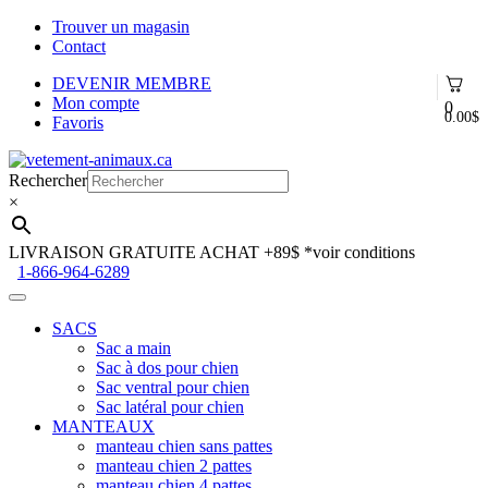
Trouver un magasin
Contact
DEVENIR MEMBRE
Mon compte
0
0.00
$
Favoris
Aller
Aller
à
au
Rechercher
la
contenu
×
navigation
LIVRAISON GRATUITE ACHAT +89$
*voir conditions
1-866-964-6289
SACS
Sac a main
Sac à dos pour chien
Sac ventral pour chien
Sac latéral pour chien
MANTEAUX
manteau chien sans pattes
manteau chien 2 pattes
manteau chien 4 pattes