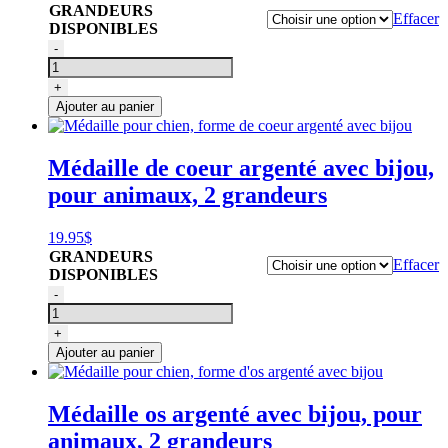
GRANDEURS
Effacer
DISPONIBLES
quantité
-
de
Médaille
+
pour
Ajouter au panier
chien,
forme
de
Médaille de coeur argenté avec bijou,
coeur
pour animaux, 2 grandeurs
doré
avec
bijou
19.95
$
GRANDEURS
Effacer
DISPONIBLES
quantité
-
de
Médaille
+
pour
Ajouter au panier
chien,
forme
de
Médaille os argenté avec bijou, pour
coeur
animaux, 2 grandeurs
argenté