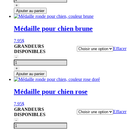
Médaille
+
pour
Ajouter au panier
chien,
forme
d'os
Médaille pour chien brune
couleur
or
7.95
$
GRANDEURS
Effacer
DISPONIBLES
quantité
-
de
Médaille
+
ronde
Ajouter au panier
pour
chien,
couleur
Médaille pour chien rose
brune
7.95
$
GRANDEURS
Effacer
DISPONIBLES
quantité
-
de