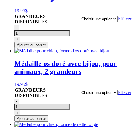
avec
bijou
19.95
$
GRANDEURS
Effacer
DISPONIBLES
quantité
-
de
Médaille
+
pour
Ajouter au panier
chien,
forme
d'os
Médaille os doré avec bijou, pour
argenté
animaux, 2 grandeurs
avec
bijou
19.95
$
GRANDEURS
Effacer
DISPONIBLES
quantité
-
de
Médaille
+
pour
Ajouter au panier
chien,
forme
d'os