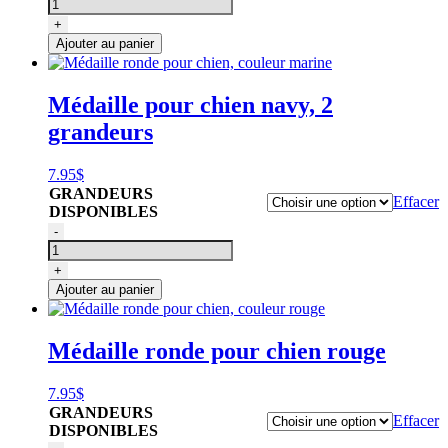
de
Médaille
+
ronde
Ajouter au panier
pour
chien,
couleur
Médaille pour chien navy, 2
rose
grandeurs
7.95
$
GRANDEURS
Effacer
DISPONIBLES
quantité
-
de
Médaille
+
ronde
Ajouter au panier
pour
chien,
couleur
Médaille ronde pour chien rouge
marine
7.95
$
GRANDEURS
Effacer
DISPONIBLES