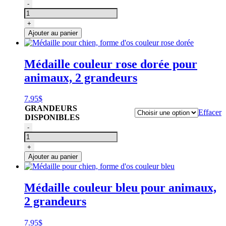
quantité
-
de
Médaille
+
pour
Ajouter au panier
chien,
forme
d'os
Médaille couleur rose dorée pour
couleur
animaux, 2 grandeurs
brun
7.95
$
GRANDEURS
Effacer
DISPONIBLES
quantité
-
de
Médaille
+
pour
Ajouter au panier
chien,
forme
d'os
Médaille couleur bleu pour animaux,
couleur
2 grandeurs
rose
dorée
7.95
$