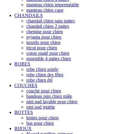
manteau chien imperméable
manteau chien cape
CHANDAILS
chandail chien sans pattes
chandail chien 2 pattes
chemise pour chien
pyjama pour chien
tuxedo pour chien
tricot pour chien
coton ouaté pour chien
ensemble 4 pattes chien
ROBES
robe chien soirée
robe chien des fêtes
robe chien été
COUCHES
couche pour chien
bandeau pipi chien mâle
pipi pad lavable pour chien
pipi pad jetable
BOTTES
bottes pour chien
bas pour chien
BIJOUX
Noeud papillon animaux