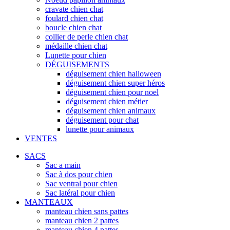
cravate chien chat
foulard chien chat
boucle chien chat
collier de perle chien chat
médaille chien chat
Lunette pour chien
DÉGUISEMENTS
déguisement chien halloween
déguisement chien super héros
déguisement chien pour noel
déguisement chien métier
déguisement chien animaux
déguisement pour chat
lunette pour animaux
VENTES
SACS
Sac a main
Sac à dos pour chien
Sac ventral pour chien
Sac latéral pour chien
MANTEAUX
manteau chien sans pattes
manteau chien 2 pattes
manteau chien 4 pattes