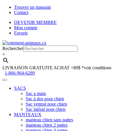
Trouver un magasin
Contact
DEVENIR MEMBRE
Mon compte
Favoris
Aller
Aller
à
au
Rechercher
la
contenu
×
navigation
LIVRAISON GRATUITE ACHAT +89$
*voir conditions
1-866-964-6289
SACS
Sac a main
Sac à dos pour chien
Sac ventral pour chien
Sac latéral pour chien
MANTEAUX
manteau chien sans pattes
manteau chien 2 pattes
manteau chien 4 pattes