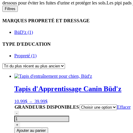
dessous pour éviter les fuites d'urine et protéger les sols.Les pipi pads je
Filtres
MARQUES PROPRETÉ ET DRESSAGE
BüD'z (1)
TYPE D'EDUCATION
Propreté (1)
Tapis d'Apprentissage Canin Büd'z
Plage
10.99
$
–
39.99
$
de
GRANDEURS DISPONIBLES
Effacer
prix :
quantité
-
10.99$
de
à
Tapis
+
39.99$
d'entraînement
Ajouter au panier