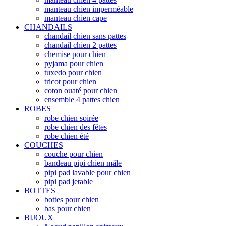
manteau chien imperméable
manteau chien cape
CHANDAILS
chandail chien sans pattes
chandail chien 2 pattes
chemise pour chien
pyjama pour chien
tuxedo pour chien
tricot pour chien
coton ouaté pour chien
ensemble 4 pattes chien
ROBES
robe chien soirée
robe chien des fêtes
robe chien été
COUCHES
couche pour chien
bandeau pipi chien mâle
pipi pad lavable pour chien
pipi pad jetable
BOTTES
bottes pour chien
bas pour chien
BIJOUX