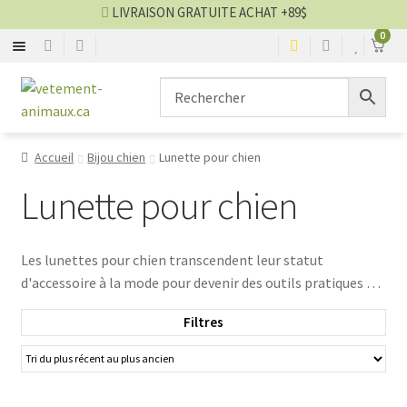
LIVRAISON GRATUITE ACHAT +89$
0
SACS
Aller
Aller
▼
à
au
la
contenu
MANTEAUX
▼
navigation
Accueil
Bijou chien
Lunette pour chien
CHANDAILS
▼
Lunette pour chien
ROBES
▼
Les lunettes pour chien transcendent leur statut
d'accessoire à la mode pour devenir des outils pratiques et
COUCHES
▼
protecteurs. En ajoutant une couche de style à la vie de nos
Filtres
amis à quatre pattes, ces lunettes assurent également une
BOTTES
▼
protection essentielle contre les éléments extérieurs,
contribuant ainsi au bien-être général de nos compagnons
BIJOUX
▼
canins. Que ce soit pour une journée ensoleillée à la plage