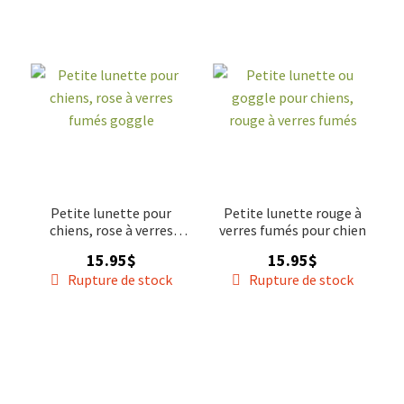
ou une balade décoiffante en voiture, les lunettes pour
VENTES
chien ajoutent une touche de flair à chaque aventure
canine.
Petite lunette pour
Petite lunette rouge à
chiens, rose à verres
verres fumés pour chien
fumés goggle
15.95
$
15.95
$
Rupture de stock
Rupture de stock