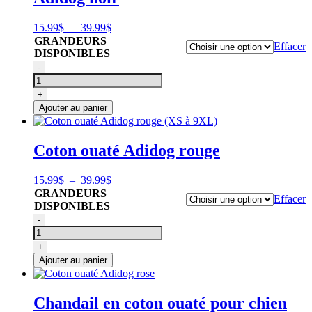
Plage
15.99
$
–
39.99
$
de
GRANDEURS
Effacer
prix :
DISPONIBLES
15.99$
quantité
-
à
de
39.99$
Chandail
+
coton
Ajouter au panier
ouaté
pour
chiens,
Coton ouaté Adidog rouge
Adidog
noir
Plage
15.99
$
–
39.99
$
de
GRANDEURS
Effacer
prix :
DISPONIBLES
15.99$
quantité
-
à
de
39.99$
Coton
+
ouaté
Ajouter au panier
Adidog
rouge
(XS
Chandail en coton ouaté pour chien
à