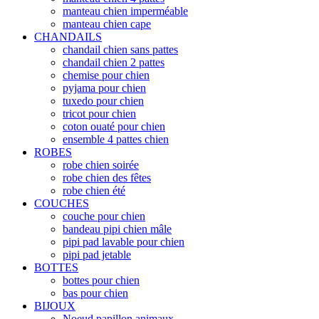
manteau chien imperméable
manteau chien cape
CHANDAILS
chandail chien sans pattes
chandail chien 2 pattes
chemise pour chien
pyjama pour chien
tuxedo pour chien
tricot pour chien
coton ouaté pour chien
ensemble 4 pattes chien
ROBES
robe chien soirée
robe chien des fêtes
robe chien été
COUCHES
couche pour chien
bandeau pipi chien mâle
pipi pad lavable pour chien
pipi pad jetable
BOTTES
bottes pour chien
bas pour chien
BIJOUX
Noeud papillon animaux