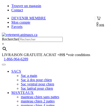
Trouver un magasin
Contact
DEVENIR MEMBRE
Mon compte
0
0.00
$
Favoris
Aller
Aller
à
au
Rechercher
la
contenu
×
navigation
LIVRAISON GRATUITE ACHAT +89$
*voir conditions
1-866-964-6289
SACS
Sac a main
Sac à dos pour chien
Sac ventral pour chien
Sac latéral pour chien
MANTEAUX
manteau chien sans pattes
manteau chien 2 pattes
manteau chien 4 pattes