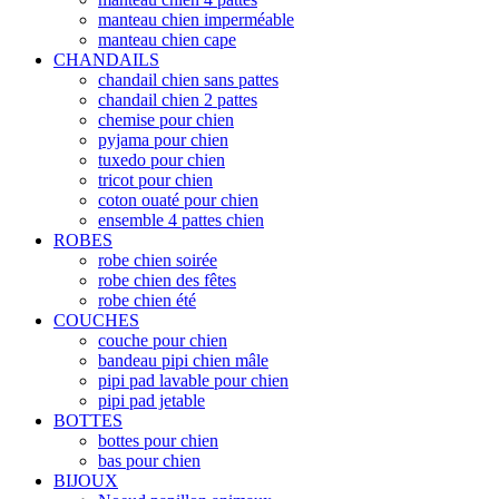
manteau chien imperméable
manteau chien cape
CHANDAILS
chandail chien sans pattes
chandail chien 2 pattes
chemise pour chien
pyjama pour chien
tuxedo pour chien
tricot pour chien
coton ouaté pour chien
ensemble 4 pattes chien
ROBES
robe chien soirée
robe chien des fêtes
robe chien été
COUCHES
couche pour chien
bandeau pipi chien mâle
pipi pad lavable pour chien
pipi pad jetable
BOTTES
bottes pour chien
bas pour chien
BIJOUX