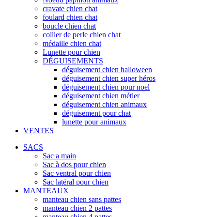
cravate chien chat
foulard chien chat
boucle chien chat
collier de perle chien chat
médaille chien chat
Lunette pour chien
DÉGUISEMENTS
déguisement chien halloween
déguisement chien super héros
déguisement chien pour noel
déguisement chien métier
déguisement chien animaux
déguisement pour chat
lunette pour animaux
VENTES
SACS
Sac a main
Sac à dos pour chien
Sac ventral pour chien
Sac latéral pour chien
MANTEAUX
manteau chien sans pattes
manteau chien 2 pattes
manteau chien 4 pattes