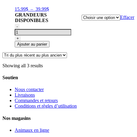
9XL)
Plage
15.99
$
–
39.99
$
de
GRANDEURS
Effacer
prix :
DISPONIBLES
15.99$
quantité
-
à
de
39.99$
Coton
+
ouaté
Ajouter au panier
Adidog
rose
Showing all 3 results
Soutien
Nous contacter
Livraisons
Commandes et retours
Conditions et règles d’utilisation
Nos magasins
Animaux en ligne