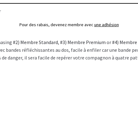
r
Pour des rabais, devenez membre avec
une adhésion
hasing
#2) Membre Standard
,
#3) Membre Premium
or
#4) Membre
avec bandes réfléchissantes au dos, facile à enfiler car une bande 
lus de danger, il sera facile de repérer votre compagnon à quatre pat