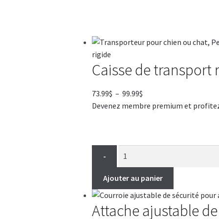
Caisse de transport 
Plage
73.99
$
–
99.99
$
de
Devenez membre premium et profitez de
prix :
73.99$
à
99.99$
-
Ajouter au panier
Attache ajustable de