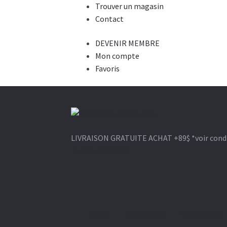
Trouver un magasin
Contact
DEVENIR MEMBRE
Mon compte
Favoris
Aller
Aller
à
au
LIVRAISON GRATUITE ACHAT +89$
*voir cond
la
contenu
1-866-964-6289
navigation
SACS
MANTEAUX
CHANDAILS