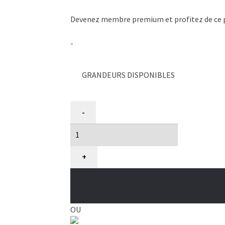
Devenez membre premium et profitez de ce pri
-
GRANDEURS DISPONIBLES
quantité
-
de
Veste
réfléchissante
pour
+
chien
Remington
OU