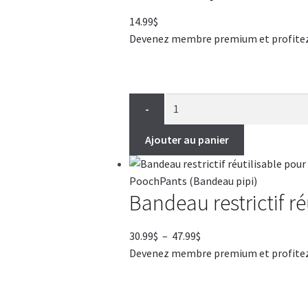
14.99
$
Devenez membre premium et profitez de
-
Ajouter au panier
Bandeau restrictif r
Plage
30.99
$
–
47.99
$
de
Devenez membre premium et profitez de
prix :
30.99$
à