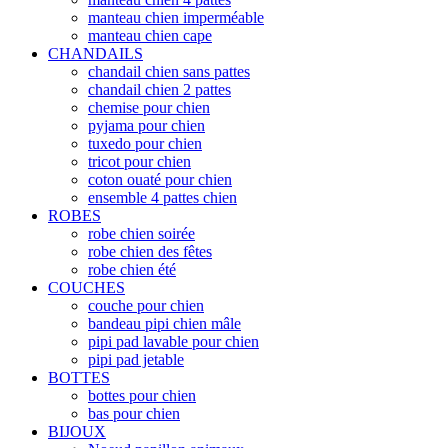
manteau chien imperméable
manteau chien cape
CHANDAILS
chandail chien sans pattes
chandail chien 2 pattes
chemise pour chien
pyjama pour chien
tuxedo pour chien
tricot pour chien
coton ouaté pour chien
ensemble 4 pattes chien
ROBES
robe chien soirée
robe chien des fêtes
robe chien été
COUCHES
couche pour chien
bandeau pipi chien mâle
pipi pad lavable pour chien
pipi pad jetable
BOTTES
bottes pour chien
bas pour chien
BIJOUX