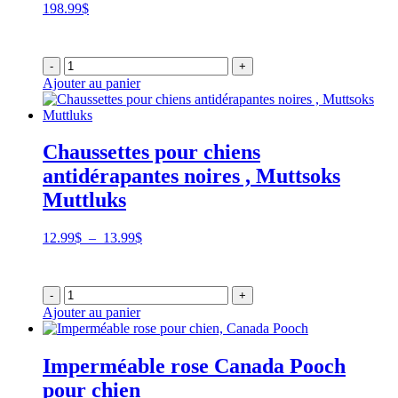
198.99
$
-
+
Ajouter au panier
Chaussettes pour chiens
antidérapantes noires , Muttsoks
Muttluks
Plage
12.99
$
–
13.99
$
de
prix :
12.99$
-
+
à
Ajouter au panier
13.99$
Imperméable rose Canada Pooch
pour chien