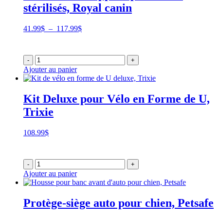
stérilisés, Royal canin
Plage
41.99
$
–
117.99
$
de
prix :
41.99$
-
+
à
Ajouter au panier
117.99$
Kit Deluxe pour Vélo en Forme de U,
Trixie
108.99
$
-
+
Ajouter au panier
Protège-siège auto pour chien, Petsafe