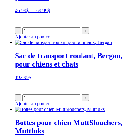
Plage
46.99
$
–
69.99
$
de
prix :
46.99$
-
+
à
Ajouter au panier
69.99$
Sac de transport roulant, Bergan,
pour chiens et chats
193.99
$
-
+
Ajouter au panier
Bottes pour chien MuttSlouchers,
Muttluks