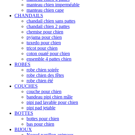
manteau chien imperméable
manteau chien cape
CHANDAILS
chandail chien sans pattes
chandail chien 2 pattes
chemise pour chien
pyjama pour chien
tuxedo pour chien
tricot pour chien
coton ouaté pour chien
ensemble 4 pattes chien
ROBES
robe chien soirée
robe chien des fêtes
robe chien été
COUCHES
couche pour chien
bandeau pipi chien mâle
pipi pad lavable pour chien
pipi pad jetable
BOTTES
bottes pour chien
bas pour chien
BIJOUX
Noeud papillon animaux