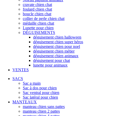
cravate chien chat
foulard chien chat
boucle chien chat
collier de perle chien chat
médaille chien chat
Lunette pour chien
DÉGUISEMENTS
déguisement chien halloween
déguisement chien super héros
déguisement chien pour noel
déguisement chien métier
déguisement chien animaux
déguisement pour chat
lunette pour animaux
VENTES
SACS
Sac a main
Sac à dos pour chien
Sac ventral pour chien
Sac latéral pour chien
MANTEAUX
manteau chien sans pattes
manteau chien 2 pattes
manteau chien 4 pattes