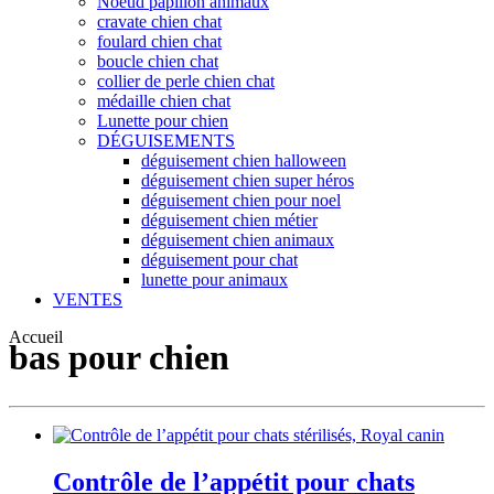
Noeud papillon animaux
cravate chien chat
foulard chien chat
boucle chien chat
collier de perle chien chat
médaille chien chat
Lunette pour chien
DÉGUISEMENTS
déguisement chien halloween
déguisement chien super héros
déguisement chien pour noel
déguisement chien métier
déguisement chien animaux
déguisement pour chat
lunette pour animaux
VENTES
Accueil
bas pour chien
Contrôle de l’appétit pour chats