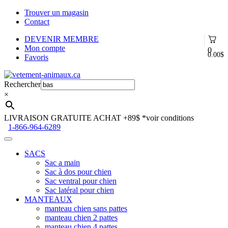
Trouver un magasin
Contact
DEVENIR MEMBRE
Mon compte
0
0.00
$
Favoris
Aller
Aller
à
au
Rechercher
la
contenu
×
navigation
LIVRAISON GRATUITE ACHAT +89$
*voir conditions
1-866-964-6289
SACS
Sac a main
Sac à dos pour chien
Sac ventral pour chien
Sac latéral pour chien
MANTEAUX
manteau chien sans pattes
manteau chien 2 pattes
manteau chien 4 pattes