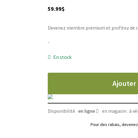
59.99
$
Devenez membre premium et profitez de ce p
-
En stock
Ajouter
Disponibilité
en ligne
en magasin : à vér
Pour des rabais, deven