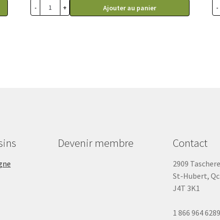
-
+
-
Ajouter au panier
sins
Devenir membre
Contact
gne
2909 Tascher
St-Hubert, Qc
J4T 3K1
1 866 964 628