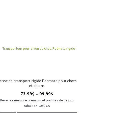
aisse de transport rigide Petmate pour chats
et chiens
Plage
73.99
$
99.99
$
–
de
Devenez membre premium et profitez de ce prix
prix :
rabais : 61.04$ CA
73.99$