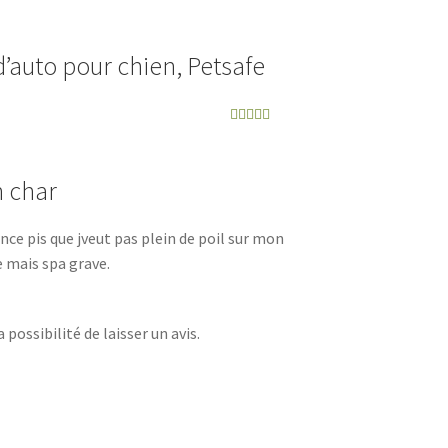
’auto pour chien, Petsafe
Note
4
sur
5
n char
nce pis que jveut pas plein de poil sur mon
e mais spa grave.
possibilité de laisser un avis.