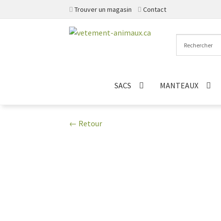
Trouver un magasin
Contact
Aller
Aller
à
au
la
contenu
navigation
SACS
MANTEAUX
← Retour