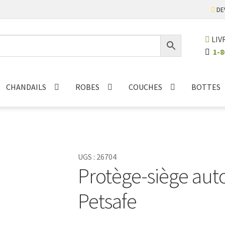
DE
LIV
1-8
CHANDAILS
ROBES
COUCHES
BOTTES
UGS :
26704
Protège-siège aut
Petsafe