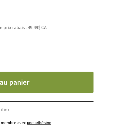
rix rabais : 49.49$ CA
 au panier
ifier
ez membre avec
une adhésion