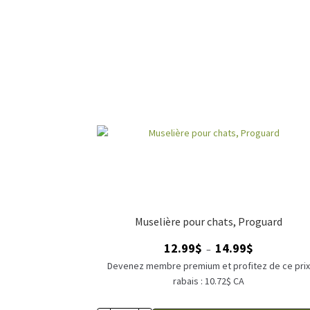
Muselière pour chats, Proguard
Plage
12.99
$
14.99
$
–
de
Devenez membre premium et profitez de ce pri
prix :
rabais : 10.72$ CA
12.99$
à