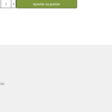
à
+
Ajouter au panier
99.99$
eau
9