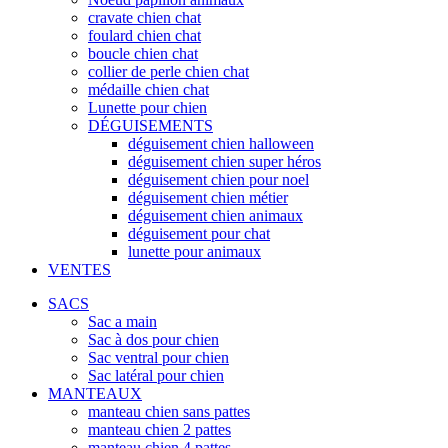
cravate chien chat
foulard chien chat
boucle chien chat
collier de perle chien chat
médaille chien chat
Lunette pour chien
DÉGUISEMENTS
déguisement chien halloween
déguisement chien super héros
déguisement chien pour noel
déguisement chien métier
déguisement chien animaux
déguisement pour chat
lunette pour animaux
VENTES
SACS
Sac a main
Sac à dos pour chien
Sac ventral pour chien
Sac latéral pour chien
MANTEAUX
manteau chien sans pattes
manteau chien 2 pattes
manteau chien 4 pattes