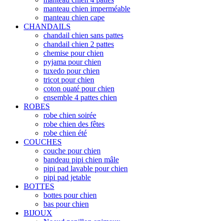
manteau chien imperméable
manteau chien cape
CHANDAILS
chandail chien sans pattes
chandail chien 2 pattes
chemise pour chien
pyjama pour chien
tuxedo pour chien
tricot pour chien
coton ouaté pour chien
ensemble 4 pattes chien
ROBES
robe chien soirée
robe chien des fêtes
robe chien été
COUCHES
couche pour chien
bandeau pipi chien mâle
pipi pad lavable pour chien
pipi pad jetable
BOTTES
bottes pour chien
bas pour chien
BIJOUX