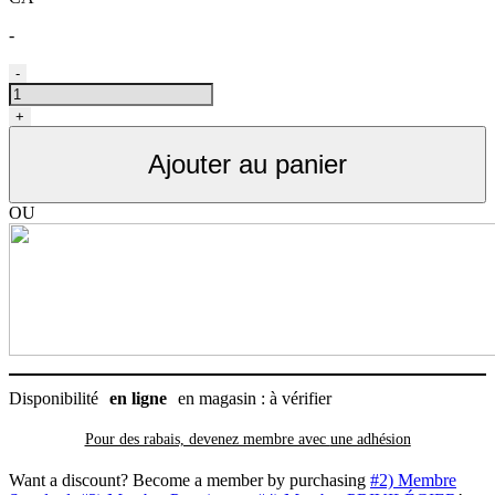
-
quantité
-
de
Panier
+
avant
pour
Ajouter au panier
vélo
pour
chien
OU
et
chat,
Trixie
Disponibilité
en ligne
en magasin : à vérifier
Pour des rabais, devenez membre avec
une adhésion
Want a discount? Become a member by purchasing
#2) Membre