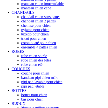
manteau chien imperméable
manteau chien cape
CHANDAILS
chandail chien sans pattes
chandail chien 2 pattes
chemise pour chien
pyjama pour chien
tuxedo pour chien
tricot pour chien
coton ouaté pour chien
ensemble 4 pattes chien
ROBES
robe chien soirée
robe chien des fêtes
robe chien été
COUCHES
couche pour chien
bandeau pipi chien mâle
pipi pad lavable pour chien
pipi pad jetable
BOTTES
bottes pour chien
bas pour chien
BIJOUX
Noeud papillon animaux