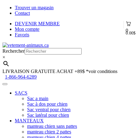
Trouver un magasin
Contact
DEVENIR MEMBRE
Mon compte
0
0.00
$
Favoris
Aller
Aller
à
au
Rechercher
la
contenu
×
navigation
LIVRAISON GRATUITE ACHAT +89$
*voir conditions
1-866-964-6289
SACS
Sac a main
Sac à dos pour chien
Sac ventral pour chien
Sac latéral pour chien
MANTEAUX
manteau chien sans pattes
manteau chien 2 pattes
manteau chien 4 pattes