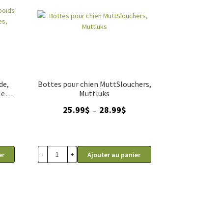
de,
Bottes pour chien MuttSlouchers,
 et
Muttluks
 oz
Plage
25.99
$
28.99
$
–
de
prix :
25.99$
à
-
+
er
Ajouter au panier
28.99$