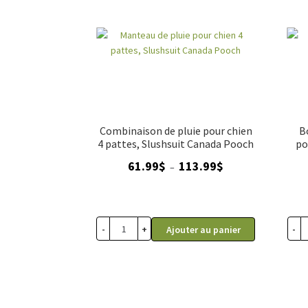
Combinaison de pluie pour chien
B
4 pattes, Slushsuit Canada Pooch
po
Plage
61.99
$
113.99
$
–
de
prix :
61.99$
à
-
+
-
Ajouter au panier
113.99$