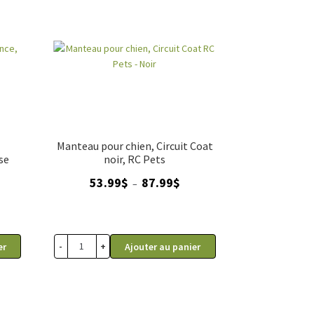
Manteau pour chien, Circuit Coat
se
noir, RC Pets
ge
Plage
53.99
$
87.99
$
–
de
 :
prix :
99$
53.99$
à
-
+
er
Ajouter au panier
99$
87.99$