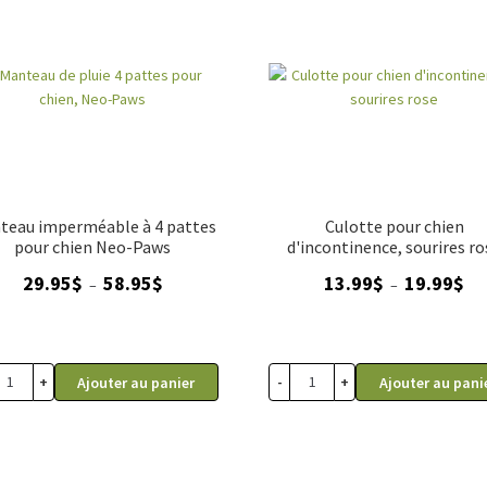
teau imperméable à 4 pattes
Culotte pour chien
pour chien Neo-Paws
d'incontinence, sourires ro
Plage
Pla
29.95
$
58.95
$
13.99
$
19.99
$
–
–
de
de
prix :
prix
29.95$
13.
à
à
+
-
+
Ajouter au panier
Ajouter au pani
58.95$
19.