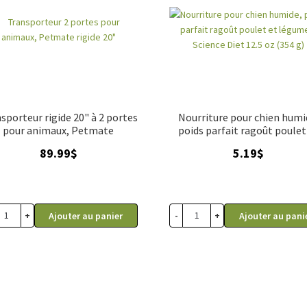
sporteur rigide 20" à 2 portes
Nourriture pour chien humi
pour animaux, Petmate
poids parfait ragoût poulet
légumes, Science Diet 12.5
89.99
$
5.19
$
(354 g)
+
-
+
Ajouter au panier
Ajouter au pani