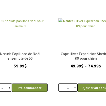
Nœuds Papillons de Noël
Cape Hiver Expedition Shed
ensemble de 50
K9 pour chien
Pla
59.99
$
49.99
$
74.99
$
–
de
prix
49.
à
+
-
+
Pré-commander
Ajouter au pani
74.