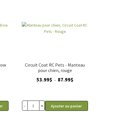
row
Circuit Coat RC Pets - Manteau
pour chien, rouge
ge
Plage
53.99
$
87.99
$
–
de
 :
prix :
99$
53.99$
à
-
+
er
Ajouter au panier
99$
87.99$