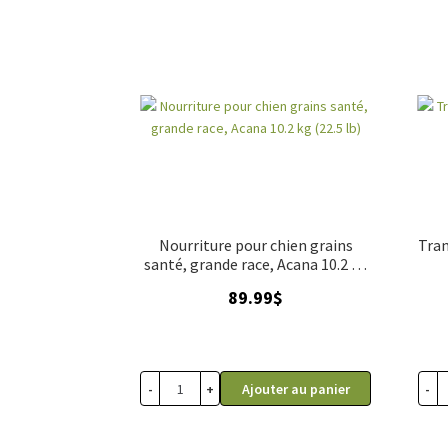
Nourriture pour chien grains
Tran
santé, grande race, Acana 10.2 kg
(22.5 lb)
89.99
$
-
+
-
Ajouter au panier