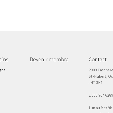
sins
Devenir membre
Contact
gne
2909 Tascher
St-Hubert, Qc
J4T 3K1
1 866 964 628
Lun au Mer 9h