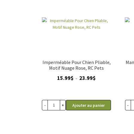
Imperméable Pour Chien Pliable,
Man
Motif Nuage Rose, RC Pets
Plage
15.99
$
23.99
$
–
de
prix :
15.99$
à
-
+
-
Ajouter au panier
23.99$