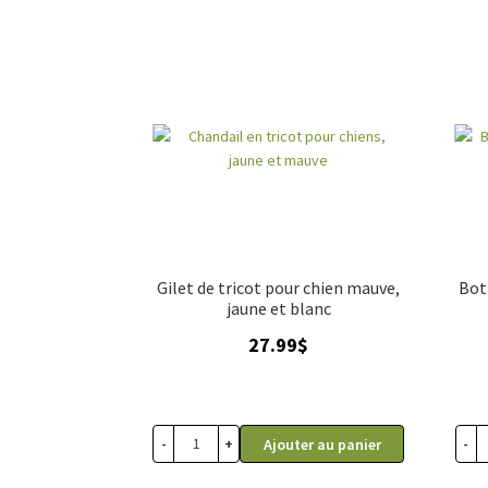
Gilet de tricot pour chien mauve,
Bot
jaune et blanc
27.99
$
-
+
-
Ajouter au panier