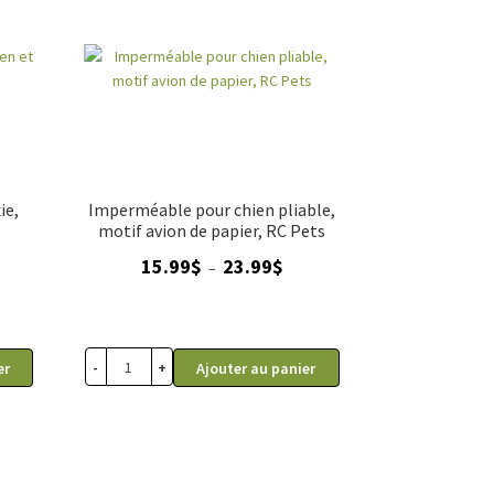
ie,
Imperméable pour chien pliable,
motif avion de papier, RC Pets
Plage
15.99
$
23.99
$
–
de
prix :
15.99$
à
-
+
er
Ajouter au panier
23.99$