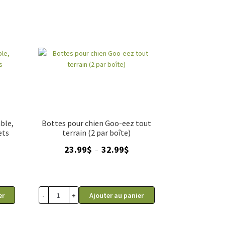
.00
ble,
Bottes pour chien Goo-eez tout
5
ets
terrain (2 par boîte)
ge
Plage
23.99
$
32.99
$
–
de
 :
prix :
99$
23.99$
à
-
+
er
Ajouter au panier
99$
32.99$