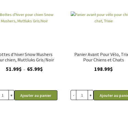
ottes d'hiver Snow Mushers
Panier Avant Pour Vélo, Trix
ur chien, Muttluks Gris/Noir
Pour Chiens et Chats
Plage
51.99
$
65.99
$
198.99
$
–
de
prix :
51.99$
à
+
-
+
Ajouter au panier
Ajouter au pani
65.99$