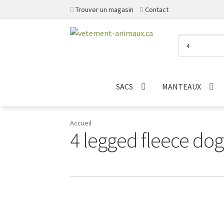
Trouver un magasin
Contact
Aller
Aller
à
au
la
contenu
navigation
SACS
MANTEAUX
Accueil
4 legged fleece dog