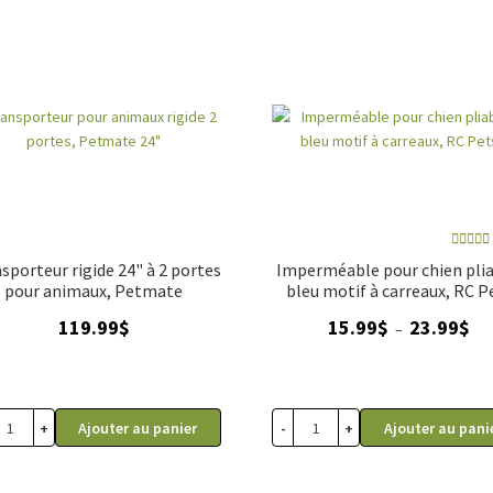
Note
4
sporteur rigide 24" à 2 portes
Imperméable pour chien plia
sur 
pour animaux, Petmate
bleu motif à carreaux, RC P
Pla
119.99
$
15.99
$
23.99
$
–
de
prix
15.
à
+
-
+
Ajouter au panier
Ajouter au pani
23.