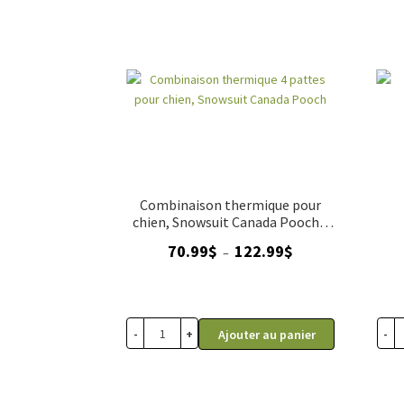
Combinaison thermique pour
chien, Snowsuit Canada Pooch 4
pattes
Plage
70.99
$
122.99
$
–
de
prix :
70.99$
à
-
+
-
Ajouter au panier
122.99$