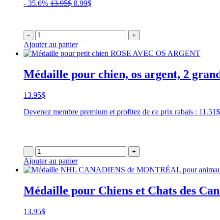
Le
Le
- 35.6%
13.95
$
8.99
$
prix
prix
initial
actuel
était :
est :
-
+
13.95$.
8.99$.
Ajouter au panier
Médaille pour chien, os argent, 2 gran
13.95
$
Devenez membre premium et profitez de ce prix rabais : 11.5
-
+
Ajouter au panier
Médaille pour Chiens et Chats des Ca
13.95
$