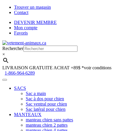
Trouver un magasin
Contact
DEVENIR MEMBRE
Mon compte
Favoris
Aller
Aller
à
au
Rechercher
la
contenu
×
navigation
LIVRAISON GRATUITE ACHAT +89$
*voir conditions
1-866-964-6289
SACS
Sac a main
Sac à dos pour chien
Sac ventral pour chien
Sac latéral pour chien
MANTEAUX
manteau chien sans pattes
manteau chien 2 pattes
manteau chien 4 pattes