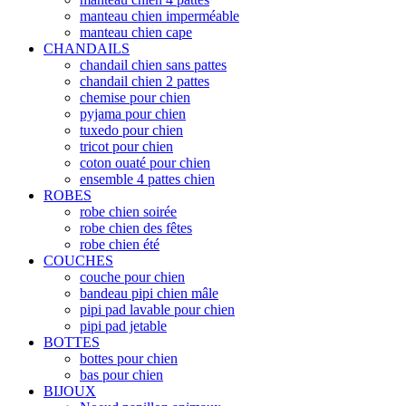
manteau chien imperméable
manteau chien cape
CHANDAILS
chandail chien sans pattes
chandail chien 2 pattes
chemise pour chien
pyjama pour chien
tuxedo pour chien
tricot pour chien
coton ouaté pour chien
ensemble 4 pattes chien
ROBES
robe chien soirée
robe chien des fêtes
robe chien été
COUCHES
couche pour chien
bandeau pipi chien mâle
pipi pad lavable pour chien
pipi pad jetable
BOTTES
bottes pour chien
bas pour chien
BIJOUX