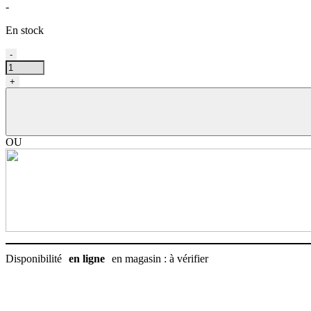
-
En stock
quantité
-
de
Nourriture
+
pour
chien
humide,
poids
parfait
OU
ragoût
poulet
et
légumes,
Science
Diet
12.5
oz
(354
Disponibilité
en ligne
en magasin : à vérifier
g)