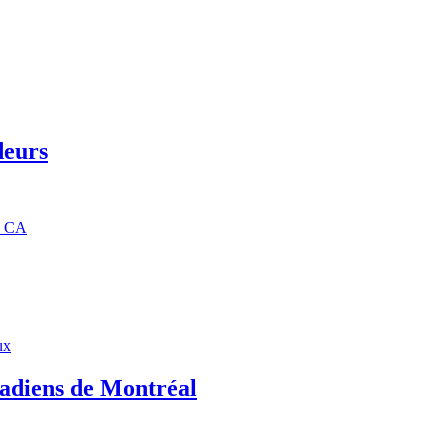
deurs
1$ CA
nadiens de Montréal