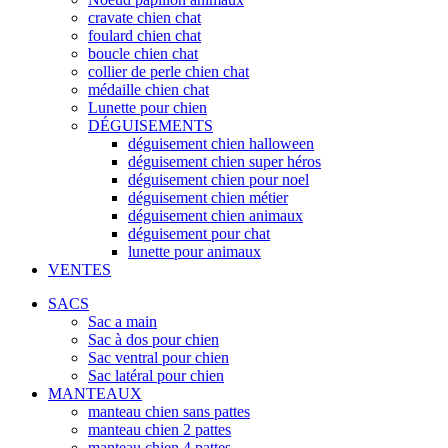
cravate chien chat
foulard chien chat
boucle chien chat
collier de perle chien chat
médaille chien chat
Lunette pour chien
DÉGUISEMENTS
déguisement chien halloween
déguisement chien super héros
déguisement chien pour noel
déguisement chien métier
déguisement chien animaux
déguisement pour chat
lunette pour animaux
VENTES
SACS
Sac a main
Sac à dos pour chien
Sac ventral pour chien
Sac latéral pour chien
MANTEAUX
manteau chien sans pattes
manteau chien 2 pattes
manteau chien 4 pattes