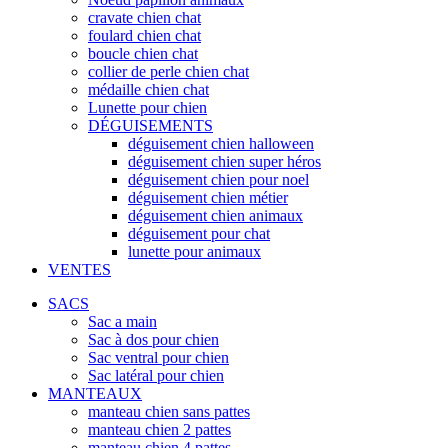
cravate chien chat
foulard chien chat
boucle chien chat
collier de perle chien chat
médaille chien chat
Lunette pour chien
DÉGUISEMENTS
déguisement chien halloween
déguisement chien super héros
déguisement chien pour noel
déguisement chien métier
déguisement chien animaux
déguisement pour chat
lunette pour animaux
VENTES
SACS
Sac a main
Sac à dos pour chien
Sac ventral pour chien
Sac latéral pour chien
MANTEAUX
manteau chien sans pattes
manteau chien 2 pattes
manteau chien 4 pattes