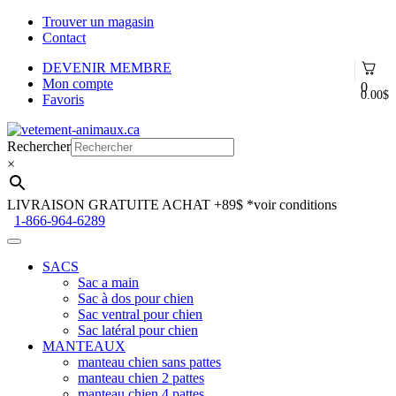
Trouver un magasin
Contact
DEVENIR MEMBRE
Mon compte
0
0.00
$
Favoris
Aller
Aller
à
au
Rechercher
la
contenu
×
navigation
LIVRAISON GRATUITE ACHAT +89$
*voir conditions
1-866-964-6289
SACS
Sac a main
Sac à dos pour chien
Sac ventral pour chien
Sac latéral pour chien
MANTEAUX
manteau chien sans pattes
manteau chien 2 pattes
manteau chien 4 pattes