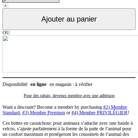
Bottes
+
de
Caoutchouc
Ajouter au panier
pour
chien
(ensemble
OU
de
4)
Disponibilité
en ligne
en magasin : à vérifier
Pour des rabais, devenez membre avec
une adhésion
Want a discount? Become a member by purchasing
#2) Membre
Standard
,
#3) Membre Premium
or
#4) Membre PRIVILÉGIER
!
Ces bottes en caoutchouc pour animaux s’attache avec une bande à
velcro, s’ajuste parfaitement à la forme de la patte de l’animal pour
un confort maximum et protégeront les coussinets de l’animal des