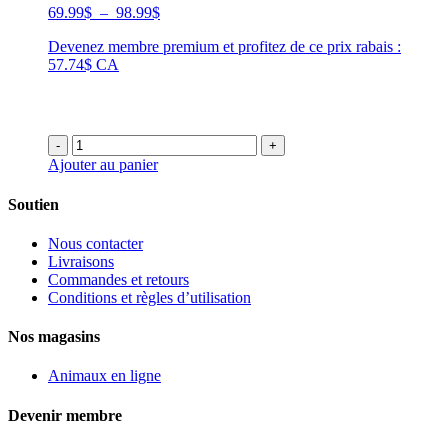
Plage
69.99
$
–
98.99
$
de
Devenez membre premium et profitez de ce prix rabais :
prix :
57.74$ CA
69.99$
à
98.99$
-
+
Ajouter au panier
Soutien
Nous contacter
Livraisons
Commandes et retours
Conditions et règles d’utilisation
Nos magasins
Animaux en ligne
Devenir membre