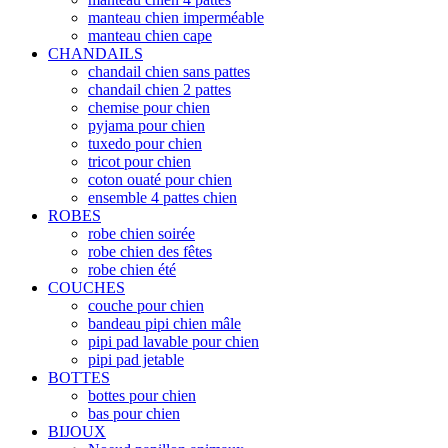
manteau chien imperméable
manteau chien cape
CHANDAILS
chandail chien sans pattes
chandail chien 2 pattes
chemise pour chien
pyjama pour chien
tuxedo pour chien
tricot pour chien
coton ouaté pour chien
ensemble 4 pattes chien
ROBES
robe chien soirée
robe chien des fêtes
robe chien été
COUCHES
couche pour chien
bandeau pipi chien mâle
pipi pad lavable pour chien
pipi pad jetable
BOTTES
bottes pour chien
bas pour chien
BIJOUX