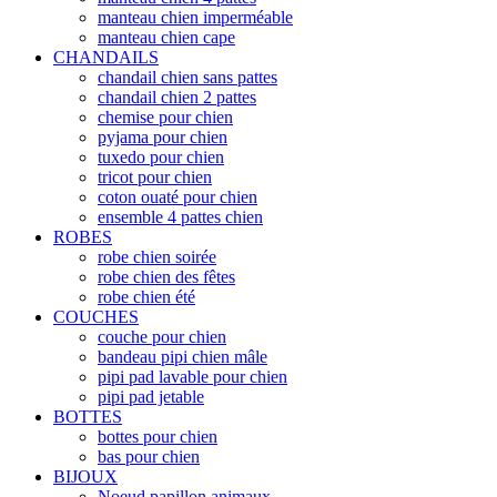
manteau chien imperméable
manteau chien cape
CHANDAILS
chandail chien sans pattes
chandail chien 2 pattes
chemise pour chien
pyjama pour chien
tuxedo pour chien
tricot pour chien
coton ouaté pour chien
ensemble 4 pattes chien
ROBES
robe chien soirée
robe chien des fêtes
robe chien été
COUCHES
couche pour chien
bandeau pipi chien mâle
pipi pad lavable pour chien
pipi pad jetable
BOTTES
bottes pour chien
bas pour chien
BIJOUX
Noeud papillon animaux