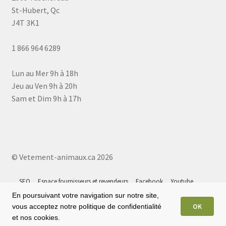
St-Hubert, Qc
J4T 3K1
1 866 964 6289
Lun au Mer 9h à 18h
Jeu au Ven 9h à 20h
Sam et Dim 9h à 17h
© Vetement-animaux.ca 2026
SEO
Espace fournisseurs et revendeurs
Facebook
Youtube
Instagram
Tiktok
Google 5⭐
Plan du site
En poursuivant votre navigation sur notre site,
OK
vous acceptez notre politique de confidentialité
et nos cookies.