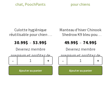
Culotte hygiénique
Manteau d'hiver Chinook
réutilisable pour chien et
Shedrow K9 bleu pour
chat, PoochPants
chiens
Plage
Plage
30.99
$
53.99
$
49.99
$
74.99
$
–
–
de
de
Devenez membre
Devenez membre
prix :
prix :
premium et profitez de
premium et profitez de
30.99$
49.99$
-
+
-
+
ce prix rabais : 25.57$ CA
ce prix rabais : 41.24$ CA
à
à
Ajouter au panier
Ajouter au panier
53.99$
74.99$