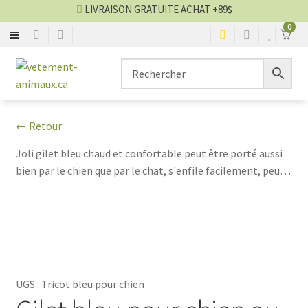
LIVRAISON GRATUITE ACHAT +89$
0
SACS
Aller
Aller
▼
à
au
la
contenu
MANTEAUX
▼
navigation
← Retour
CHANDAILS
▼
Joli gilet bleu chaud et confortable peut être porté aussi
bien par le chien que par le chat, s'enfile facilement, peut-
ROBES
▼
être porté aussi bien à l'intérieur qu'à l’extérieur.
COUCHES
▼
BOTTES
▼
UGS :
Tricot bleu pour chien
BIJOUX
▼