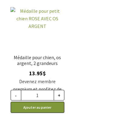
Médaille pour chien, os
argent, 2 grandeurs
13.95
$
Devenez membre
premium et profitez de
-
+
ce prix rabais : 11.51$ CA
Ajouter au panier