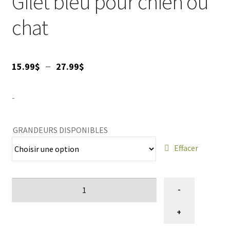
Gilet bleu pour chien ou
VENTES
chat
Plage
–
15.99
$
27.99
$
de
-
prix :
15.99$
GRANDEURS DISPONIBLES
à
Effacer
27.99$
quantité
-
de
Tricot
+
Bleu