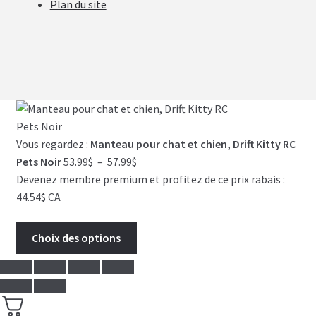
Plan du site
Vous regardez :
Manteau pour chat et chien, Drift Kitty RC
Plage
Pets Noir
53.99
$
–
57.99
$
de
Devenez membre premium et profitez de ce prix rabais :
prix :
44.54$ CA
53.99$
à
Choix des options
57.99$