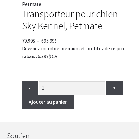
Transporteur pour chien
Sky Kennel, Petmate
Plage
79.99
$
–
695.99
$
de
Devenez membre premium et profitez de ce prix
prix :
rabais : 65.99$ CA
79.99$
à
695.99$
-
+
Ajouter au panier
Soutien