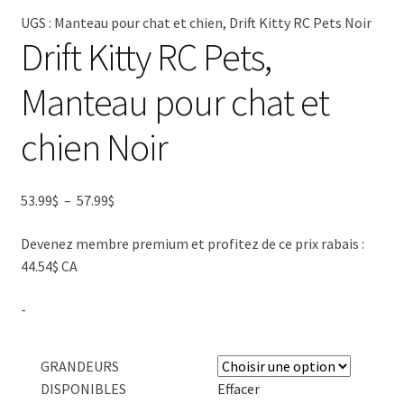
UGS :
Manteau pour chat et chien, Drift Kitty RC Pets Noir
Drift Kitty RC Pets,
Manteau pour chat et
chien Noir
Plage
53.99
$
–
57.99
$
de
Devenez membre premium et profitez de ce prix rabais :
prix :
44.54$ CA
53.99$
à
-
57.99$
GRANDEURS
DISPONIBLES
Effacer