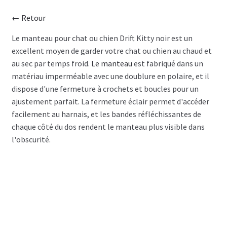
← Retour
MANTEAUX
Le manteau pour chat ou chien Drift Kitty noir est un
excellent moyen de garder votre chat ou chien au chaud et
CHANDAILS
au sec par temps froid.
Le manteau
est fabriqué dans un
matériau imperméable avec une doublure en polaire, et il
ROBES
dispose d'une fermeture à crochets et boucles pour un
ajustement parfait. La fermeture éclair permet d'accéder
COUCHES
facilement au harnais, et les bandes réfléchissantes de
chaque côté du dos rendent le manteau plus visible dans
BOTTES
l'obscurité.
BIJOUX
VENTES