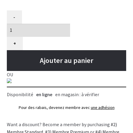
quantité
-
de
Manteau
pour
chat
+
et
chien,
Ajouter au panier
Drift
Kitty
OU
RC
Pets
Disponibilité
en ligne
en magasin : à vérifier
Noir
Pour des rabais, devenez membre avec
une adhésion
Want a discount? Become a member by purchasing
#2)
Membre Standard
,
#3) Membre Premium
or
#4) Membre