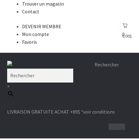
Trouver un magasin
Contact
DEVENIR MEMBRE
Mon compte
0
0.00
$
Favoris
Aller
Aller
Rechercher
à
au
la
contenu
×
navigation
LIVRAISON GRATUITE ACHAT +89$
*voir conditions
1-866-964-6289
SACS