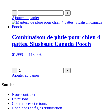
de
prix :
53.99$
-
+
à
Ajouter au panier
87.99$
Combinaison de pluie pour chien 4
pattes, Slushsuit Canada Pooch
Plage
61.99
$
–
113.99
$
de
prix :
61.99$
-
+
à
Ajouter au panier
113.99$
Soutien
Nous contacter
Livraisons
Commandes et retours
Conditions et règles d’utilisation