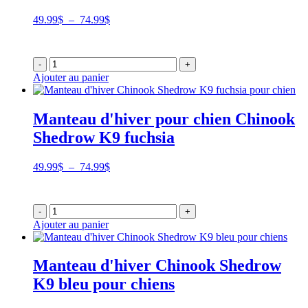
Plage
49.99
$
–
74.99
$
de
prix :
49.99$
-
+
à
Ajouter au panier
74.99$
Manteau d'hiver pour chien Chinook
Shedrow K9 fuchsia
Plage
49.99
$
–
74.99
$
de
prix :
49.99$
-
+
à
Ajouter au panier
74.99$
Manteau d'hiver Chinook Shedrow
K9 bleu pour chiens