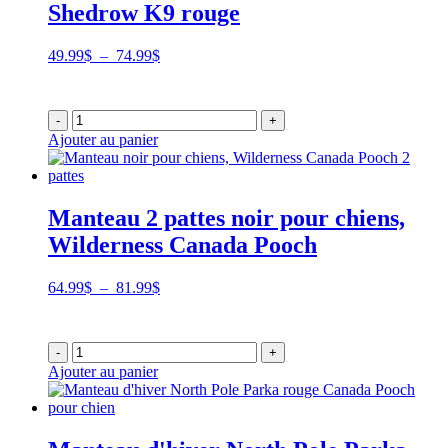
Shedrow K9 rouge
Plage
49.99
$
–
74.99
$
de
prix :
49.99$
-
+
à
Ajouter au panier
74.99$
Manteau 2 pattes noir pour chiens,
Wilderness Canada Pooch
Plage
64.99
$
–
81.99
$
de
prix :
64.99$
-
+
à
Ajouter au panier
81.99$