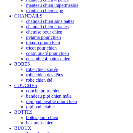
manteau chien imperméable
manteau chien cape
CHANDAILS
chandail chien sans pattes
chandail chien 2 pattes
chemise pour chien
pyjama pour chien
tuxedo pour chien
tricot pour chien
coton ouaté pour chien
ensemble 4 pattes chien
ROBES
robe chien soirée
robe chien des fêtes
robe chien été
COUCHES
couche pour chien
bandeau pipi chien mâle
pipi pad lavable pour chien
pipi pad jetable
BOTTES
bottes pour chien
bas pour chien
BIJOUX