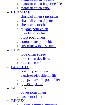
manteau chien imperméable
manteau chien cape
CHANDAILS
chandail chien sans pattes
chandail chien 2 pattes
chemise pour chien
pyjama pour chien
tuxedo pour chien
tricot pour chien
coton ouaté pour chien
ensemble 4 pattes chien
ROBES
robe chien soirée
robe chien des fêtes
robe chien été
COUCHES
couche pour chien
bandeau pipi chien mâle
pipi pad lavable pour chien
pipi pad jetable
BOTTES
bottes pour chien
bas pour chien
BIJOUX
Noeud papillon animaux