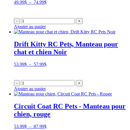
Plage
49.99
$
–
74.99
$
de
prix :
49.99$
-
+
à
Ajouter au panier
74.99$
Drift Kitty RC Pets, Manteau pour
chat et chien Noir
Plage
53.99
$
–
57.99
$
de
prix :
53.99$
-
+
à
Ajouter au panier
57.99$
Circuit Coat RC Pets - Manteau pour
chien, rouge
Plage
53.99
$
–
87.99
$