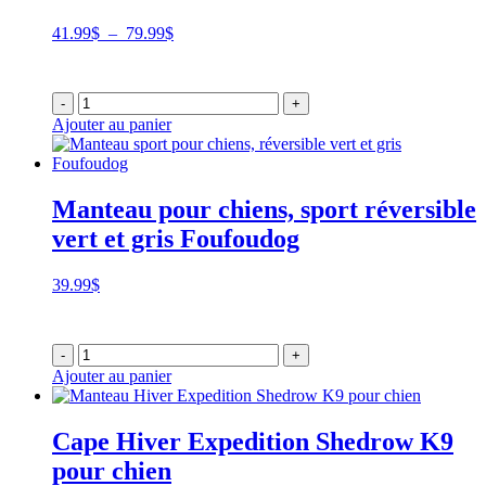
Plage
41.99
$
–
79.99
$
de
prix :
41.99$
-
+
à
Ajouter au panier
79.99$
Manteau pour chiens, sport réversible
vert et gris Foufoudog
39.99
$
-
+
Ajouter au panier
Cape Hiver Expedition Shedrow K9
pour chien