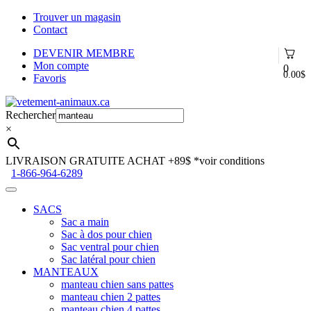
Trouver un magasin
Contact
DEVENIR MEMBRE
Mon compte
0
0.00
$
Favoris
Aller
Aller
à
au
Rechercher
la
contenu
×
navigation
LIVRAISON GRATUITE ACHAT +89$
*voir conditions
1-866-964-6289
SACS
Sac a main
Sac à dos pour chien
Sac ventral pour chien
Sac latéral pour chien
MANTEAUX
manteau chien sans pattes
manteau chien 2 pattes
manteau chien 4 pattes