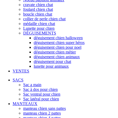
cravate chien chat
foulard chien chat
boucle chien chat
collier de perle chien chat
médaille chien chat
Lunette pour chien
DÉGUISEMENTS
déguisement chien halloween
déguisement chien super héros
déguisement chien pour noel
déguisement chien métier
déguisement chien animaux
déguisement pour chat
lunette pour animaux
VENTES
SACS
Sac a main
Sac à dos pour chien
Sac ventral pour chien
Sac latéral pour chien
MANTEAUX
manteau chien sans pattes
manteau chien 2 pattes
manteau chien 4 pattes