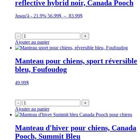
reflective hybrid noir, Canada Pooch
Plage
Jusqu'à - 21.9%
56.99
$
–
83.99
$
de
prix :
56.99$
-
+
à
Ajouter au panier
83.99$
Manteau pour chiens, sport réversible
bleu, Foufoudog
49.99
$
-
+
Ajouter au panier
Manteau d'hiver pour chiens, Canada
Pooch, Summit Bleu