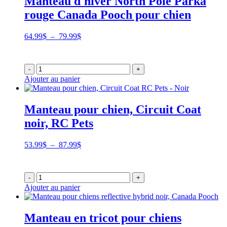
Manteau d'hiver North Pole Parka
rouge Canada Pooch pour chien
Plage
64.99
$
–
79.99
$
de
prix :
64.99$
-
+
à
Ajouter au panier
79.99$
Manteau pour chien, Circuit Coat
noir, RC Pets
Plage
53.99
$
–
87.99
$
de
prix :
53.99$
-
+
à
Ajouter au panier
87.99$
Manteau en tricot pour chiens