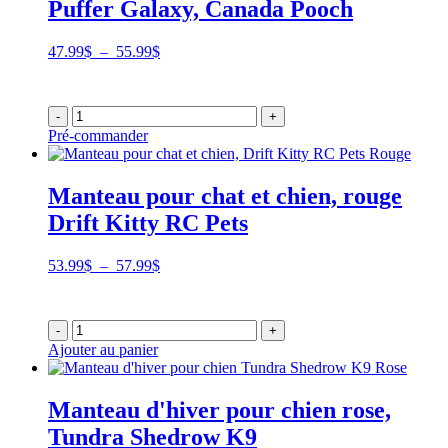
Puffer Galaxy, Canada Pooch
Plage
47.99
$
–
55.99
$
de
prix :
47.99$
-
+
à
Pré-commander
55.99$
Manteau pour chat et chien, rouge
Drift Kitty RC Pets
Plage
53.99
$
–
57.99
$
de
prix :
53.99$
-
+
à
Ajouter au panier
57.99$
Manteau d'hiver pour chien rose,
Tundra Shedrow K9