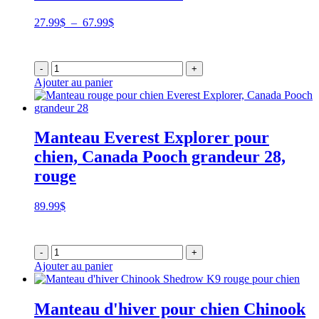
Plage
27.99
$
–
67.99
$
de
prix :
27.99$
-
+
à
Ajouter au panier
67.99$
Manteau Everest Explorer pour
chien, Canada Pooch grandeur 28,
rouge
89.99
$
-
+
Ajouter au panier
Manteau d'hiver pour chien Chinook