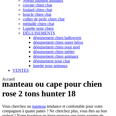
Noeud papillon animaux
cravate chien chat
foulard chien chat
boucle chien chat
collier de perle chien chat
médaille chien chat
Lunette pour chien
DÉGUISEMENTS
déguisement chien halloween
déguisement chien super héros
déguisement chien pour noel
déguisement chien métier
déguisement chien animaux
déguisement pour chat
lunette pour animaux
VENTES
Accueil
manteau ou cape pour chien
rose 2 tons hunter 18
Vous cherchez un
manteau
tendance et confortable pour votre
compagnon à quatre pattes ? Ne cherchez plus, vous êtes au bon
endroit ! Notre boutique en ligne propose une large gamme de