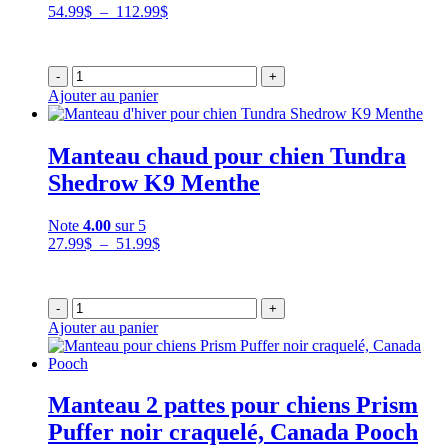
Plage
54.99
$
–
112.99
$
de
prix :
54.99$
-
+
à
Ajouter au panier
112.99$
Manteau chaud pour chien Tundra
Shedrow K9 Menthe
Note
4.00
sur 5
Plage
27.99
$
–
51.99
$
de
prix :
27.99$
-
+
à
Ajouter au panier
51.99$
Manteau 2 pattes pour chiens Prism
Puffer noir craquelé, Canada Pooch