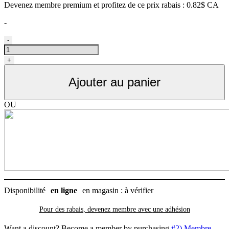
Devenez membre premium et profitez de ce prix rabais : 0.82$ CA
-
quantité
-
de
Andis
+
vis
pour
Ajouter au panier
boitier
AGC,
2
OU
unités
Disponibilité
en ligne
en magasin : à vérifier
Pour des rabais, devenez membre avec
une adhésion
Want a discount? Become a member by purchasing
#2) Membre