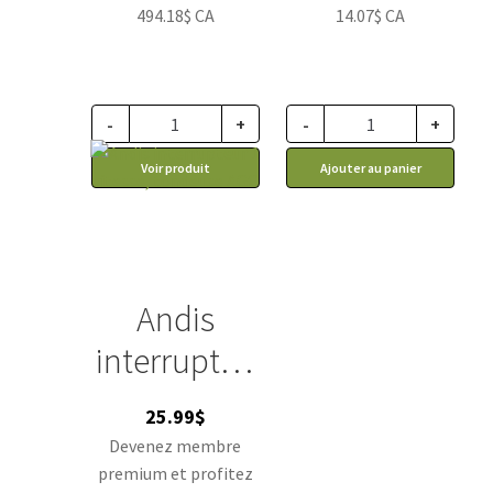
494.18$ CA
14.07$ CA
-
+
-
+
Voir produit
Ajouter au panier
Andis
interrupteu
r 1 vitesse,
25.99
$
tondeuse
Devenez membre
premium et profitez
AGC