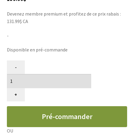
VENTES
Devenez membre premium et profitez de ce prix rabais :
131.99$ CA
-
Disponible en pré-commande
quantité
-
de
Ciseau
6,5
pouces
+
amincisseur
Rose
Pré-commander
line
pour
OU
le