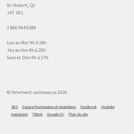
St-Hubert, Qc
J4T 3K1
1 866 964 6289
Lun au Mer 9h à 18h
Jeu au Ven 9h à 20h
Sam et Dim 9h à 17h
© Vetement-animaux.ca 2026
SEO
Espace fournisseurs et revendeurs
Facebook
Youtube
Instagram
Tiktok
Google 5⭐
Plan du site