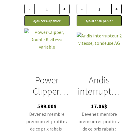
-
+
-
+
Ajouter au panier
Ajouter au panier
Power
Andis
Clipper,
interrupteu
Double K
r 2 vitesse,
599.00
$
17.06
$
vitesse
tondeuse
Devenez membre
Devenez membre
premium et profitez
premium et profitez
variable
AG
de ce prix rabais :
de ce prix rabais :