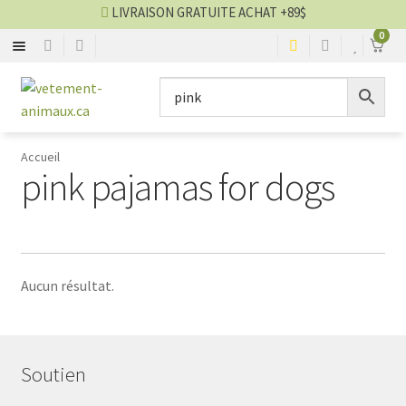
LIVRAISON GRATUITE ACHAT +89$
0
SACS
Aller
Aller
▼
à
au
la
contenu
MANTEAUX
▼
navigation
Accueil
pink pajamas for dogs
CHANDAILS
▼
ROBES
▼
COUCHES
▼
Aucun résultat.
BOTTES
▼
Soutien
BIJOUX
▼