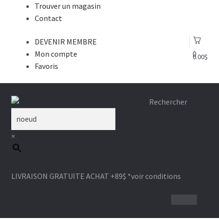
Trouver un magasin
Contact
DEVENIR MEMBRE
Mon compte
0
0.00
$
Favoris
Aller
Aller
Rechercher
à
au
la
contenu
×
navigation
LIVRAISON GRATUITE ACHAT +89$
*voir conditions
1-866-964-6289
SACS