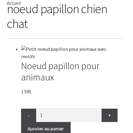
Accueil
noeud papillon chien
MANTEAUX
chat
CHANDAILS
ROBES
COUCHES
Noeud papillon pour
animaux
BOTTES
1.59
$
BIJOUX
VENTES
-
+
Ajouter au panier