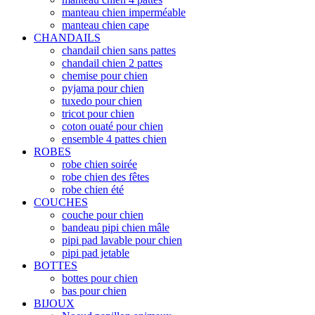
manteau chien imperméable
manteau chien cape
CHANDAILS
chandail chien sans pattes
chandail chien 2 pattes
chemise pour chien
pyjama pour chien
tuxedo pour chien
tricot pour chien
coton ouaté pour chien
ensemble 4 pattes chien
ROBES
robe chien soirée
robe chien des fêtes
robe chien été
COUCHES
couche pour chien
bandeau pipi chien mâle
pipi pad lavable pour chien
pipi pad jetable
BOTTES
bottes pour chien
bas pour chien
BIJOUX