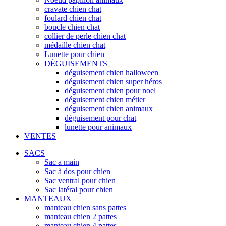
cravate chien chat
foulard chien chat
boucle chien chat
collier de perle chien chat
médaille chien chat
Lunette pour chien
DÉGUISEMENTS
déguisement chien halloween
déguisement chien super héros
déguisement chien pour noel
déguisement chien métier
déguisement chien animaux
déguisement pour chat
lunette pour animaux
VENTES
SACS
Sac a main
Sac à dos pour chien
Sac ventral pour chien
Sac latéral pour chien
MANTEAUX
manteau chien sans pattes
manteau chien 2 pattes
manteau chien 4 pattes