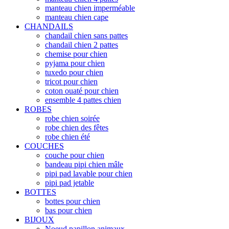
manteau chien imperméable
manteau chien cape
CHANDAILS
chandail chien sans pattes
chandail chien 2 pattes
chemise pour chien
pyjama pour chien
tuxedo pour chien
tricot pour chien
coton ouaté pour chien
ensemble 4 pattes chien
ROBES
robe chien soirée
robe chien des fêtes
robe chien été
COUCHES
couche pour chien
bandeau pipi chien mâle
pipi pad lavable pour chien
pipi pad jetable
BOTTES
bottes pour chien
bas pour chien
BIJOUX
Noeud papillon animaux