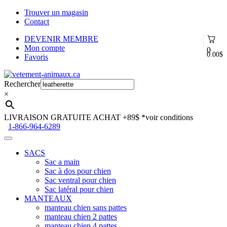
Trouver un magasin
Contact
DEVENIR MEMBRE
Mon compte
0
0.00
$
Favoris
Aller
Aller
à
au
Rechercher
la
contenu
×
navigation
LIVRAISON GRATUITE ACHAT +89$
*voir conditions
1-866-964-6289
SACS
Sac a main
Sac à dos pour chien
Sac ventral pour chien
Sac latéral pour chien
MANTEAUX
manteau chien sans pattes
manteau chien 2 pattes
manteau chien 4 pattes