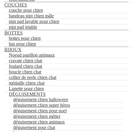
tricot pour chien
COUCHES
coton ouaté pour chien
couche pour chien
ensemble 4 pattes chien
bandeau pipi chien mâle
ROBES
pipi pad lavable pour chien
robe chien soirée
pipi pad jetable
robe chien des fêtes
BOTTES
robe chien été
bottes pour chien
COUCHES
bas pour chien
couche pour chien
BIJOUX
bandeau pipi chien mâle
Noeud papillon animaux
pipi pad lavable pour chien
cravate chien chat
pipi pad jetable
foulard chien chat
BOTTES
boucle chien chat
bottes pour chien
bas pour chien
collier de perle chien chat
BIJOUX
médaille chien chat
Noeud papillon animaux
Lunette pour chien
cravate chien chat
DÉGUISEMENTS
foulard chien chat
déguisement chien halloween
boucle chien chat
déguisement chien super héros
collier de perle chien chat
déguisement chien pour noel
médaille chien chat
déguisement chien métier
Lunette pour chien
déguisement chien animaux
DÉGUISEMENTS
déguisement pour chat
déguisement chien halloween