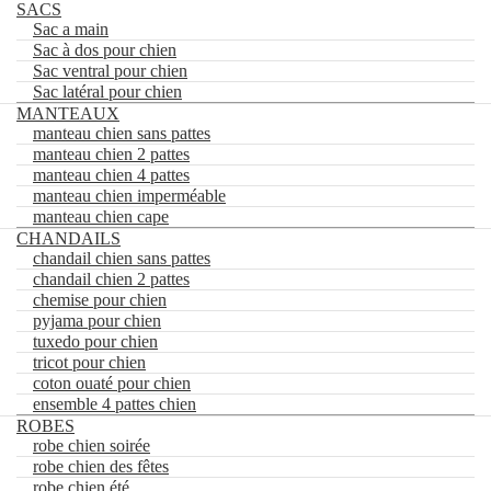
SACS
Sac a main
Sac à dos pour chien
Sac ventral pour chien
0
Sac latéral pour chien
Aller
Aller
MANTEAUX
Rechercher
à
au
manteau chien sans pattes
la
contenu
Accueil
manteau chien 2 pattes
×
navigation
SACS
manteau chien 4 pattes
Sac a main
manteau chien imperméable
Sac à dos pour chien
manteau chien cape
Sac ventral pour chien
CHANDAILS
Sac latéral pour chien
chandail chien sans pattes
MANTEAUX
chandail chien 2 pattes
manteau chien sans pattes
chemise pour chien
manteau chien 2 pattes
pyjama pour chien
manteau chien 4 pattes
tuxedo pour chien
manteau chien imperméable
tricot pour chien
manteau chien cape
coton ouaté pour chien
CHANDAILS
chandail chien sans pattes
ensemble 4 pattes chien
chandail chien 2 pattes
ROBES
chemise pour chien
robe chien soirée
pyjama pour chien
robe chien des fêtes
tuxedo pour chien
robe chien été