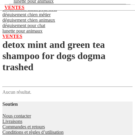
lunette pour animaux
déguisement chien super héros
VENTES
déguisement chien pour noel
déguisement chien métier
déguisement chien animaux
déguisement pour chat
lunette pour animaux
VENTES
detox mint and green tea
shampoo for dogs dogma
trashed
Aucun résultat.
Soutien
Nous contacter
Livraisons
Commandes et retours
Conditions et règles d’utilisation