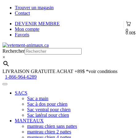
Trouver un magasin
Contact
DEVENIR MEMBRE
Mon compte
0
0.00
$
Favoris
Aller
Aller
à
au
Rechercher
la
contenu
×
navigation
LIVRAISON GRATUITE ACHAT +89$
*voir conditions
1-866-964-6289
SACS
Sac a main
Sac à dos pour chien
Sac ventral pour chien
Sac latéral pour chien
MANTEAUX
manteau chien sans pattes
manteau chien 2 pattes
manteau chien 4 pattes