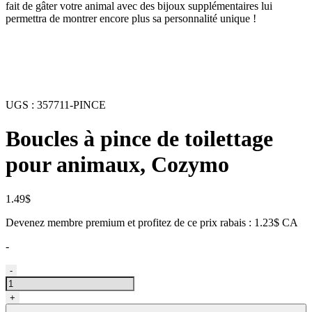
fait de gâter votre animal avec des bijoux supplémentaires lui
permettra de montrer encore plus sa personnalité unique !
UGS :
357711-PINCE
Boucles à pince de toilettage
pour animaux, Cozymo
1.49
$
Devenez membre premium et profitez de ce prix rabais : 1.23$ CA
-
quantité
-
de
Boucles
+
de