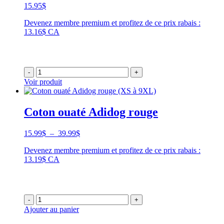
15.95
$
Devenez membre premium et profitez de ce prix rabais :
13.16$ CA
-
+
Voir produit
Coton ouaté Adidog rouge
Plage
15.99
$
–
39.99
$
de
Devenez membre premium et profitez de ce prix rabais :
prix :
13.19$ CA
15.99$
à
39.99$
-
+
Ajouter au panier