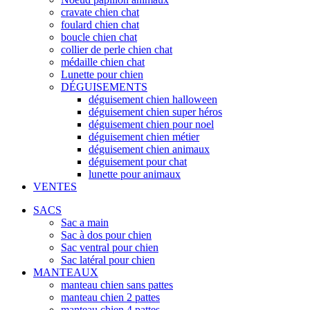
cravate chien chat
foulard chien chat
boucle chien chat
collier de perle chien chat
médaille chien chat
Lunette pour chien
DÉGUISEMENTS
déguisement chien halloween
déguisement chien super héros
déguisement chien pour noel
déguisement chien métier
déguisement chien animaux
déguisement pour chat
lunette pour animaux
VENTES
SACS
Sac a main
Sac à dos pour chien
Sac ventral pour chien
Sac latéral pour chien
MANTEAUX
manteau chien sans pattes
manteau chien 2 pattes
manteau chien 4 pattes