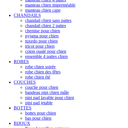
manteau chien imperméable
manteau chien cape
CHANDAILS
chandail chien sans pattes
chandail chien 2 pattes
chemise pour chien
pyjama pour chien
tuxedo pour chien
tricot pour chien
coton ouaté pour chien
ensemble 4 pattes chien
ROBES
robe chien soirée
robe chien des fêtes
robe chien été
COUCHES
couche pour chien
bandeau pipi chien mâle
pipi pad lavable pour chien
pipi pad jetable
BOTTES
bottes pour chien
bas pour chien
BIJOUX