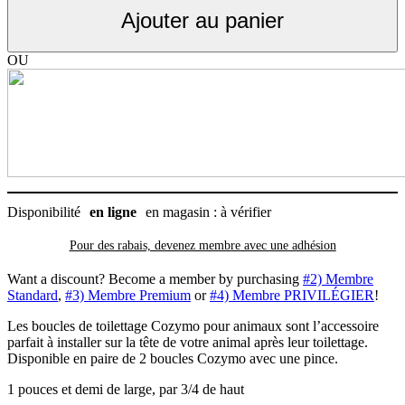
toilettage
Ajouter au panier
à
pince,
paire
OU
de
2
unités,
Cozymo
Disponibilité
en ligne
en magasin : à vérifier
Pour des rabais, devenez membre avec
une adhésion
Want a discount? Become a member by purchasing
#2) Membre
Standard
,
#3) Membre Premium
or
#4) Membre PRIVILÉGIER
!
Les boucles de toilettage Cozymo pour animaux sont l’accessoire
parfait à installer sur la tête de votre animal après leur toilettage.
Disponible en paire de 2 boucles Cozymo avec une pince.
1 pouces et demi de large, par 3/4 de haut