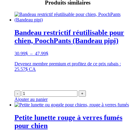
Produits similaires
Bandeau restrictif réutilisable pour
chien, PoochPants (Bandeau pipi)
Plage
30.99
$
–
47.99
$
de
Devenez membre premium et profitez de ce prix rabais :
prix :
25.57$ CA
30.99$
à
47.99$
-
+
Ajouter au panier
Petite lunette rouge à verres fumés
pour chien