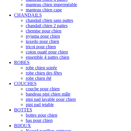
manteau chien imperméable
manteau chien cape
CHANDAILS
chandail chien sans pattes
chandail chien 2 pattes
chemise pour chien
pyjama pour chien
tuxedo pour chien
tricot pour chien
coton ouaté pour chien
ensemble 4 pattes chien
ROBES
robe chien soirée
robe chien des fêtes
robe chien été
COUCHES
couche pour chien
bandeau pipi chien mâle
pipi pad lavable pour chien
pipi pad jetable
BOTTES
bottes pour chien
bas pour chien
BIJOUX
Noeud papillon animaux