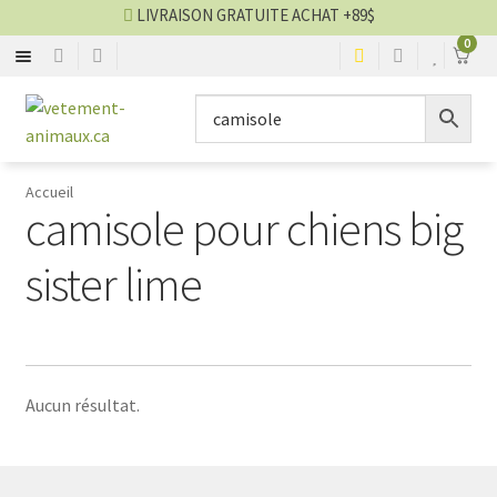
LIVRAISON GRATUITE ACHAT +89$
0
SACS
Aller
Aller
▼
à
au
la
contenu
MANTEAUX
▼
navigation
Accueil
camisole pour chiens big
CHANDAILS
▼
sister lime
ROBES
▼
COUCHES
▼
Aucun résultat.
BOTTES
▼
BIJOUX
▼