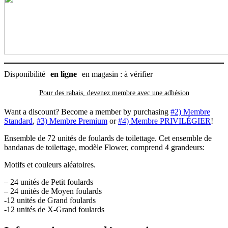
(72
unités),
Cozymo
Disponibilité
en ligne
en magasin : à vérifier
Pour des rabais, devenez membre avec
une adhésion
Want a discount? Become a member by purchasing
#2) Membre
Standard
,
#3) Membre Premium
or
#4) Membre PRIVILÉGIER
!
Ensemble de 72 unités de foulards de toilettage. Cet ensemble de
bandanas de toilettage, modèle Flower, comprend 4 grandeurs:
Motifs et couleurs aléatoires.
– 24 unités de Petit foulards
– 24 unités de Moyen foulards
-12 unités de Grand foulards
-12 unités de X-Grand foulards