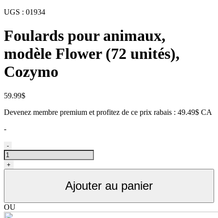
UGS :
01934
Foulards pour animaux,
modèle Flower (72 unités),
Cozymo
59.99
$
Devenez membre premium et profitez de ce prix rabais : 49.49$ CA
-
quantité
-
de
Bandanas
+
ou
foulards
Ajouter au panier
pour
animaux,
modèle
OU
Flower