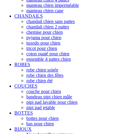
manteau chien imperméable
manteau chien cape
CHANDAILS
chandail chien sans pattes
chandail chien 2 pattes
chemise pour chien
pyjama pour chien
tuxedo pour chien
tricot pour chien
coton ouaté pour chien
ensemble 4 pattes chien
ROBES
robe chien soirée
robe chien des fêtes
robe chien été
COUCHES
couche pour chien
bandeau pipi chien mâle
pipi pad lavable pour chien
pipi pad jetable
BOTTES
bottes pour chien
bas pour chien
BIJOUX