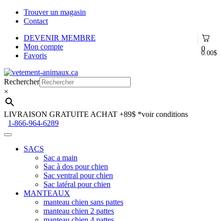
Trouver un magasin
Contact
DEVENIR MEMBRE
Mon compte
0
0.00
$
Favoris
Aller
Aller
à
au
Rechercher
la
contenu
×
navigation
LIVRAISON GRATUITE ACHAT +89$
*voir conditions
1-866-964-6289
SACS
Sac a main
Sac à dos pour chien
Sac ventral pour chien
Sac latéral pour chien
MANTEAUX
manteau chien sans pattes
manteau chien 2 pattes
manteau chien 4 pattes