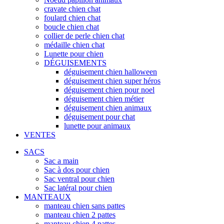
cravate chien chat
foulard chien chat
boucle chien chat
collier de perle chien chat
médaille chien chat
Lunette pour chien
DÉGUISEMENTS
déguisement chien halloween
déguisement chien super héros
déguisement chien pour noel
déguisement chien métier
déguisement chien animaux
déguisement pour chat
lunette pour animaux
VENTES
SACS
Sac a main
Sac à dos pour chien
Sac ventral pour chien
Sac latéral pour chien
MANTEAUX
manteau chien sans pattes
manteau chien 2 pattes
manteau chien 4 pattes