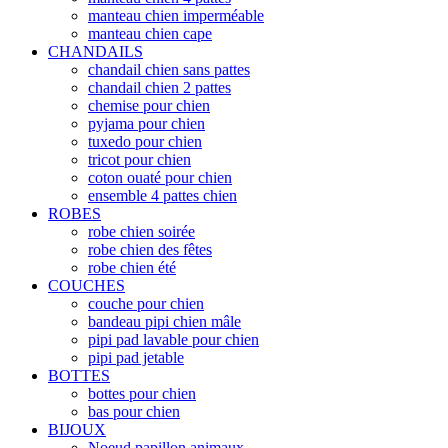
manteau chien imperméable
manteau chien cape
CHANDAILS
chandail chien sans pattes
chandail chien 2 pattes
chemise pour chien
pyjama pour chien
tuxedo pour chien
tricot pour chien
coton ouaté pour chien
ensemble 4 pattes chien
ROBES
robe chien soirée
robe chien des fêtes
robe chien été
COUCHES
couche pour chien
bandeau pipi chien mâle
pipi pad lavable pour chien
pipi pad jetable
BOTTES
bottes pour chien
bas pour chien
BIJOUX
Noeud papillon animaux