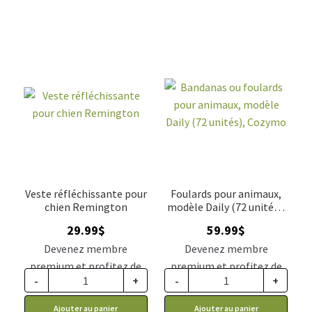
Veste réfléchissante pour
Foulards pour animaux,
chien Remington
modèle Daily (72 unités),
Cozymo
29.99
$
59.99
$
Devenez membre
Devenez membre
premium et profitez de
premium et profitez de
-
+
-
+
ce prix rabais : 24.74$ CA
ce prix rabais : 49.49$ CA
Ajouter au panier
Ajouter au panier