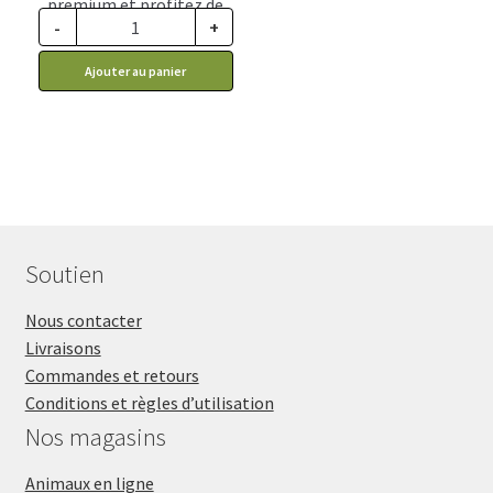
premium et profitez de
-
+
ce prix rabais : 1.64$ CA
Ajouter au panier
Soutien
Nous contacter
Livraisons
Commandes et retours
Conditions et règles d’utilisation
Nos magasins
Animaux en ligne