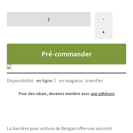
quantité
-
de
Barrière
+
pour
auto
Pré-commander
pour
chien,
Bergan
Disponibilité
en ligne
en magasin : à vérifier
Pour des rabais, devenez membre avec
une adhésion
La barrière pour voiture de Bergan offre une sécurité